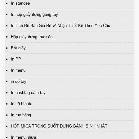
In standee
In hộp giấy đựng găng tay
In Lịch Để Bàn Giá Rẻ ✔️ Nhận Thiết Kế Theo Yêu Cầu
Hộp giấy đựng thức ăn
Bát giấy
In PP
In menu
in sổ tay
In hashtag cầm tay
In sổ bìa da
In ruy băng
HỘP MICA TRONG SUỐT ĐỰNG BÁNH SINH NHẬT
In menu nhựa