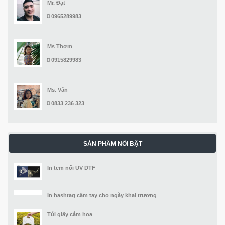
Mr. Đạt
0965289983
Ms Thơm
0915829983
Ms. Vân
0833 236 323
SẢN PHẨM NỔI BẬT
In tem nổi UV DTF
In hashtag cầm tay cho ngày khai trương
Túi giấy cắm hoa