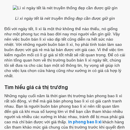
Lì xì ngày tết là nét truyền thống đẹp cần được giữ gìn
Đối với ngày tết, lì xì là một thứ không thể nào thiếu, nó giống
như một phong tục mà bao đời nay mọi người vẫn gìn giữ. Vậy
nên việc buôn bán lì xì vào dịp tết cũng diễn ra hết sức nào
nhiệt.
Với những người buôn bán lì xì, họ phải tính toán làm sao
buôn được với giá rẻ mà lại bán được với giá cao. Vì thế việc tìm
kiếm nguồn mối có lì gì giá sỉ tốt nhất sẽ rất quan trọng.
Để có cái
nhìn tổng quan hơn về thị trường buôn bán lì xì ngày tết, chúng
tôi sẽ đưa ra cho các bạn một số thông tin, hy vọng sẽ giúp ích
cho việc lựa chọn cửa hàng cũng như xưởng in có giá cả hợp lý
nhất.
Tìm hiểu giá cả thị trường
Những ngày cuối năm là thời gian thị trường bán phong bao lì xì
rất sôi động, vì thế mà giá bán phong bao lì xì có giá cạnh tranh
nhau. Bạn là người buôn bán phong bao lì xì nên rất quan tâm
đến giá cả khi mua số lượng lớn vì thế bạn cần tham khảo nhiều
người và nhiều các xưởng in khác nhau, tránh để bị mua phải giá
cao mà chỉ bán được với giá thấp.
In phong bao lì xì
khách hàng
cần tham khảo mức giá chung của thị trường trước khi quyết định