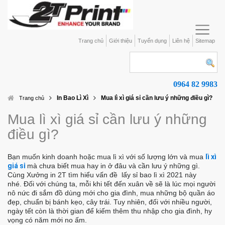
Trang chủ
Giới thiệu
Tuyển dụng
Liên hệ
Sitemap
0964 82 9983
In Bao Lì Xì
Mua lì xì giá sỉ cần lưu ý những điều gì?
Trang chủ
Mua lì xì giá sỉ cần lưu ý những
điều gì?
Bạn muốn kinh doanh hoặc mua lì xì với số lượng lớn và mua
lì xì
giá sỉ
mà chưa biết mua hay in ở đâu và cần lưu ý những gì.
Cùng Xưởng in 2T tìm hiểu vấn đề lấy sỉ bao lì xì 2021 này
nhé.
Đối với chúng ta, mỗi khi tết đến xuân về sẽ là lúc mọi người
nô nức đi sắm đồ dùng mới cho gia đình, mua những bộ quần áo
đẹp, chuẩn bị bánh kẹo, cây trái. Tuy nhiên, đối với nhiều người,
ngày tết còn là thời gian để kiếm thêm thu nhập cho gia đình, hy
vọng có năm mới no ấm.