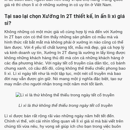
giá rẻ thì chọn lì xì ở những xưởng in có uy tín ở Viêt Nam.
Tại sao lại chọn Xưởng In 2T thiết kế, in ấn lì xì giá
sỉ?
Không những có một mức giá vô cùng hợp lý mà đến với Xưởng
In 2T bạn còn có thể tìm thấy những sản phẩm có mẫu mà và
hình thức rất bắt mắt mà không phải ở xưởng in nào cũng có thể
làm được.
Với 4 yếu tố chất lượng tốt, mẫu mã đẹp, giá cả hợp lý
và kinh doanh uy tín, Xưởng In 2T đang là xưởng in lấy lòng được
không những khách hàng thủ đô mà còn cả những khách hàng ở
các địa phương khác.
Với ngày tết cổ truyền của dân tộc, có bánh
chưng xanh, có câu đối đỏ, cũng không thể thiếu chiếc phong bao
lì xì. Lì xì ngày tết như là một tập tục, một nét cổ truyền mà bao
đời nay vẫn được gìn giữ. Nó mang một ý nghĩa đặc biệt, tạo sự
may mắn cho người nhận trong một năm mới tốt lành.
Lì xì là thứ không thể thiếu trong ngày tết cổ truyền
Lì xì được bán rất rộng rãi vào những ngày năm hết tết đến.
Chính vì thế, với cái nhìn tổng quan về lì xì giá sỉ mà bài viết trên
chúng tôi vừa nêu, hy vọng sẽ giúp ích cho bạn trong việc buôn