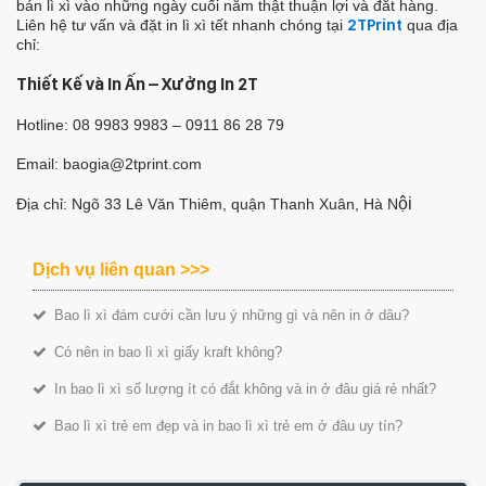
bán lì xì vào những ngày cuối năm thật thuận lợi và đắt hàng.
Liên hệ tư vấn và đặt in lì xì tết nhanh chóng tại
2TPrint
qua địa
chỉ:
Thiết Kế và In Ấn – Xưởng In 2T
Hotline: 08 9983 9983 – 0911 86 28 79
Email: baogia@2tprint.com
ội
Địa chỉ: Ngõ 33 Lê Văn Thiêm, quận Thanh Xuân, Hà N
Dịch vụ liên quan >>>
Bao lì xì đám cưới cần lưu ý những gì và nên in ở dâu?
Có nên in bao lì xì giấy kraft không?
In bao lì xì số lượng ít có đắt không và in ở đâu giá rẻ nhất?
Bao lì xì trẻ em đẹp và in bao lì xì trẻ em ở đâu uy tín?