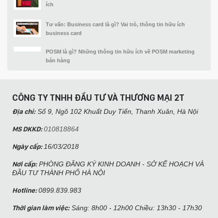
ích
Tư vấn: Business card là gì? Vai trò, thông tin hữu ích
business card
POSM là gì? Những thông tin hữu ích về POSM marketing
bán hàng
CÔNG TY TNHH ĐẦU TƯ VÀ THƯƠNG MẠI 2T
Địa chỉ:
Số 9, Ngõ 102 Khuất Duy Tiến, Thanh Xuân, Hà Nội​
MS DKKD:
010818864
Ngày cấp:
16/03/2018
Nơi cấp:
PHÒNG ĐĂNG KÝ KINH DOANH - SỞ KẾ HOẠCH VÀ
ĐẦU TƯ THÀNH PHỐ HÀ NỘI
Hotline:
0899.839.983
Thời gian làm việc:
Sáng: 8h00 - 12h00 Chiều: 13h30 - 17h30