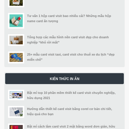
Tư vấn 1 hộp card visit bao nhiêu cái? Những mẫu hộp
name card ấn tượng
Tổng hợp các mẫu hình nền card visit đẹp cho doanh
nghiệp “khó rời mắt”
25+ mẫu card visit taxi, card visit cho thuê xe du lịch “đẹp
miễn chê”
KIẾN THỨC IN ẤN
Bật mí top 10 phần mềm thiết kế card visit chuyên nghiệp,
hữu dụng 2021
Hướng dẫn thiết kế card visit bằng corel cơ bản chi tiết,
hiệu quả cho bạn
Bật mí cách làm card visit 2 mặt bằng word đơn giản, hữu