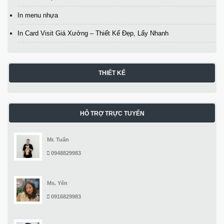
In menu nhựa
In Card Visit Giá Xưởng – Thiết Kế Đẹp, Lấy Nhanh
THIẾT KẾ
HỖ TRỢ TRỰC TUYẾN
Mr. Tuấn
0948829983
Ms. Yến
0916829983