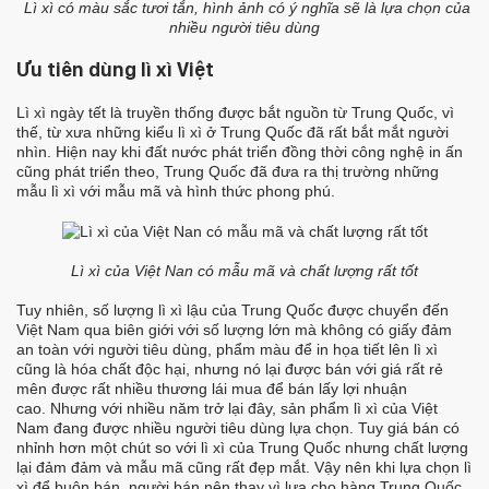
Lì xì có màu sắc tươi tắn, hình ảnh có ý nghĩa sẽ là lựa chọn của
nhiều người tiêu dùng
Ưu tiên dùng lì xì Việt
Lì xì ngày tết là truyền thống được bắt nguồn từ Trung Quốc, vì
thế, từ xưa những kiểu lì xì ở Trung Quốc đã rất bắt mắt người
nhìn. Hiện nay khi đất nước phát triển đồng thời công nghệ in ấn
cũng phát triển theo, Trung Quốc đã đưa ra thị trường những
mẫu lì xì với mẫu mã và hình thức phong phú.
Lì xì của Việt Nan có mẫu mã và chất lượng rất tốt
Tuy nhiên, số lượng lì xì lậu của Trung Quốc được chuyển đến
Việt Nam qua biên giới với số lượng lớn mà không có giấy đảm
an toàn với người tiêu dùng, phẩm màu để in họa tiết lên lì xì
cũng là hóa chất độc hại, nhưng nó lại được bán với giá rất rẻ
mên được rất nhiều thương lái mua để bán lấy lợi nhuận
cao.
Nhưng với nhiều năm trở lại đây, sản phẩm lì xì của Việt
Nam đang được nhiều người tiêu dùng lựa chọn. Tuy giá bán có
nhỉnh hơn một chút so với lì xì của Trung Quốc nhưng chất lượng
lại đảm đảm và mẫu mã cũng rất đẹp mắt.
Vậy nên khi lựa chọn lì
xì để buôn bán, người bán nên thay vì lựa chọ hàng Trung Quốc