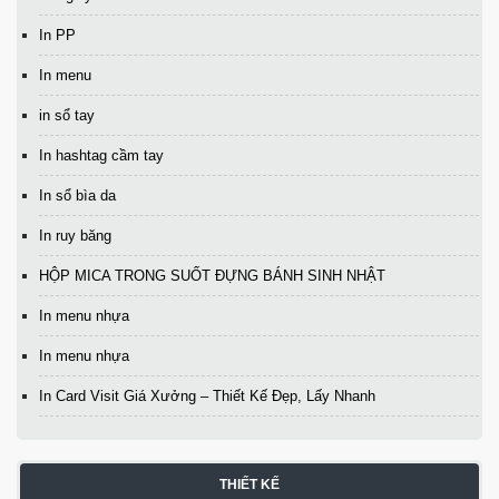
In PP
In menu
in sổ tay
In hashtag cầm tay
In sổ bìa da
In ruy băng
HỘP MICA TRONG SUỐT ĐỰNG BÁNH SINH NHẬT
In menu nhựa
In menu nhựa
In Card Visit Giá Xưởng – Thiết Kế Đẹp, Lấy Nhanh
THIẾT KẾ