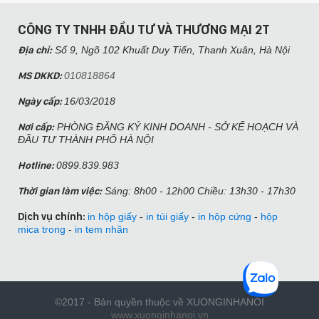
CÔNG TY TNHH ĐẦU TƯ VÀ THƯƠNG MẠI 2T
Địa chỉ:
Số 9, Ngõ 102 Khuất Duy Tiến, Thanh Xuân, Hà Nội​
MS DKKD:
010818864
Ngày cấp:
16/03/2018
Nơi cấp:
PHÒNG ĐĂNG KÝ KINH DOANH - SỞ KẾ HOẠCH VÀ
ĐẦU TƯ THÀNH PHỐ HÀ NỘI
Hotline:
0899.839.983
Thời gian làm việc:
Sáng: 8h00 - 12h00 Chiều: 13h30 - 17h30
Dịch vụ chính:
in hộp giấy
-
in túi giấy
-
in hộp cứng
-
hộp
mica trong
-
in tem nhãn
©2017 - Bản quyền thuộc về XUONGINHANOI
www.xuonginhanoi.vn