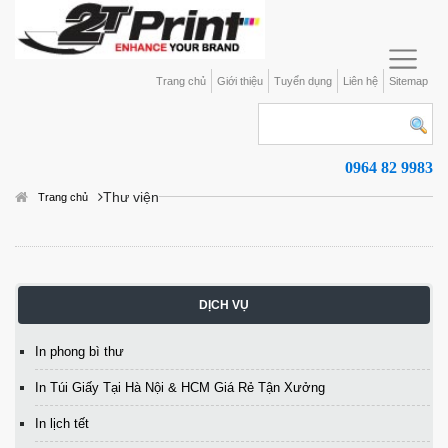
Trang chủ
Giới thiệu
Tuyển dụng
Liên hệ
Sitemap
0964 82 9983
Thư viện
Trang chủ
DỊCH VỤ
In phong bì thư
In Túi Giấy Tại Hà Nội & HCM Giá Rẻ Tận Xưởng
In lịch tết