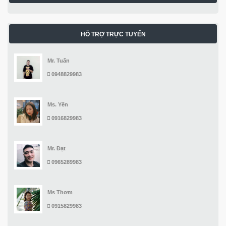
HỖ TRỢ TRỰC TUYẾN
Mr. Tuấn
0948829983
Ms. Yến
0916829983
Mr. Đạt
0965289983
Ms Thơm
0915829983