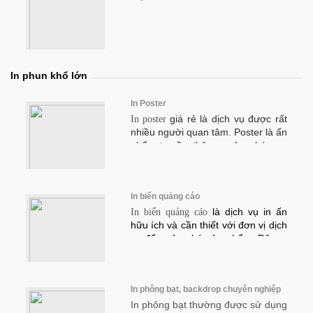
sẽ là đơn vị in ấn uy tín khách
hàng có thể an tâm chọn lựa.
In phun khổ lớn
In Poster
giá rẻ là dịch vụ được rất
In poster
nhiều người quan tâm. Poster là ấn
phẩm truyền thông quảng bá sản
phẩm, dịch vụ một cách vô cùng
hiệu quả. 2TPrint cung cấp dịch vụ
in poster chất lượng, giá tốt nhận
In biển quảng cáo
được sự yêu thích của khách hàng.
là dịch vụ in ấn
In biển quảng cáo
hữu ích và cần thiết với đơn vị dịch
vụ để quảng bá sản phẩm. Đây là
cách thức hiệu quả tiếp cận khách
hàng ở trên đường, trên các tuyến
quốc lộ,...Bảng biển quảng cáo cần
In phông bạt, backdrop chuyên nghiệp
đáp ứng những yêu cầu vô cùng
khắt khe và cần có chứng nhận và
In phông bạt thường được sử dụng