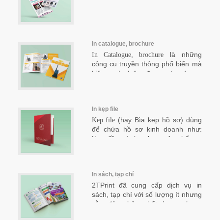
In catalogue, brochure
,
là những
In Catalogue
brochure
công cụ truyền thông phổ biến mà
hiệu quả, luôn được các doanh
nghiệp sử dụng để quảng bá cho
thương hiệu. Vậy thì catalog và
brochure có thực sự tốt như chúng
In kẹp file
ta đã biết hay không, và
in
catalogue, in brochure như thế
(hay Bìa kẹp hồ sơ) dùng
Kẹp file
nào, ở đâu? Hãy cùng
để chứa hồ sơ kinh doanh như:
Xưởng in 2T
tìm hiểu qua bài viết dưới đây nhé!
Hợp đồng, in brochure sản phẩm
In sách, tạp chí
2TPrint đã cung cấp dịch vụ in
sách, tạp chí với số lượng ít nhưng
vẫn đảm bảo chất lượng hoàn
hảo. In sách, tạp chí giá bao