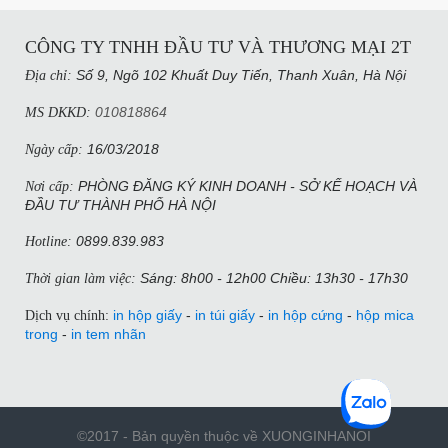
CÔNG TY TNHH ĐẦU TƯ VÀ THƯƠNG MẠI 2T
Số 9, Ngõ 102 Khuất Duy Tiến, Thanh Xuân, Hà Nội​
Địa chỉ:
010818864
MS DKKD:
16/03/2018
Ngày cấp:
PHÒNG ĐĂNG KÝ KINH DOANH - SỞ KẾ HOẠCH VÀ
Nơi cấp:
ĐẦU TƯ THÀNH PHỐ HÀ NỘI
0899.839.983
Hotline:
Sáng: 8h00 - 12h00 Chiều: 13h30 - 17h30
Thời gian làm việc:
in hộp giấy
-
in túi giấy
-
in hộp cứng
-
hộp mica
Dịch vụ chính:
trong
-
in tem nhãn
©2017 - Bản quyền thuộc về XUONGINHANOI