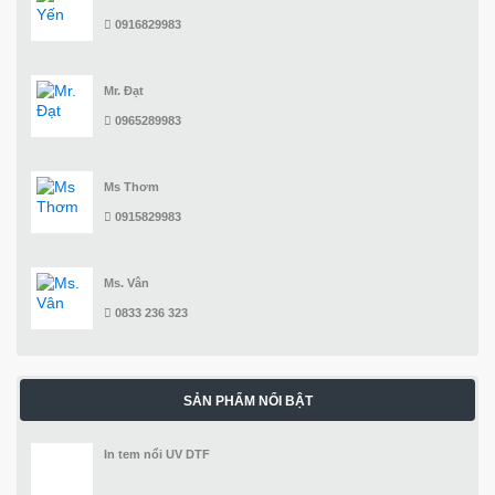
0916829983
Mr. Đạt
0965289983
Ms Thơm
0915829983
Ms. Vân
0833 236 323
SẢN PHẨM NỔI BẬT
In tem nổi UV DTF