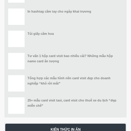
In hashtag cầm tay cho ngày khai trương
Túi giấy cắm hoa
Tư vấn 1 hộp card visit bao nhiêu cái? Những mẫu hộp
name card ấn tượng
Tổng hợp các mẫu hình nền card visit đẹp cho doanh
nghiệp “khó rời mắt”
25+ mẫu card visit taxi, card visit cho thuê xe du lịch “đẹp
miễn chê”
KIẾN THỨC IN ẤN