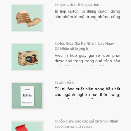
mời bạn cùng đọc bài viết chi tiết từ 2TDesign.
In hộp carton, thùng carton
đựng
In hộp carton, in thùng carton
sản phẩm là một trong những công
cụ có tác dụng hàng đầu trong việc
định vị sản phẩm, thương hiệu trên
thị trường. Việc in hộp carton,
thùng carton với chất lượng bao bì,
In Hộp Giấy Giá Rẻ Nhanh Lấy Ngay -
chất lượng hộp chứa đựng sản
Có Nhận số lượng ít
phẩm đẹp, sang trọng, bắt mắt sẽ
Việc in hộp giấy giá rẻ luôn phải
làm gia tăng giá trị của sản phẩm,
được chú trọng trong quá trình sản
đồng thời kích thích người mua.
xuất. Chi phí cho việc
có
in hộp giấy
rẻ thì giá thành của sản phẩm mới
không bị đội lên hoặc lợi nhuận
In túi ni lông
của doanh nghiệp mới có thể tăng
trưởng tốt nhất.
Túi ni lông xuất hiện trong hầu hết
các ngành nghề như: thời trang,
mỹ phẩm, thực phẩm, công nghệ
điện tử...Tại 2Tprint, bạn sẽ được
báo giá rẻ nhất với hàng trăm mẫu
túi ni lông đẹp nhát. Khám phá
In hộp cứng cao cấp giá xưởng - Nhận
ngay!
in số lượng ít, lấy ngay