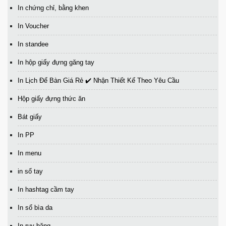
In chứng chỉ, bằng khen
In Voucher
In standee
In hộp giấy đựng găng tay
In Lịch Để Bàn Giá Rẻ ✔️ Nhận Thiết Kế Theo Yêu Cầu
Hộp giấy đựng thức ăn
Bát giấy
In PP
In menu
in sổ tay
In hashtag cầm tay
In sổ bìa da
In ruy băng