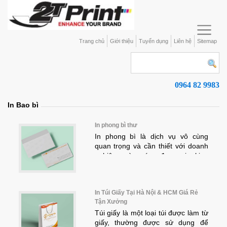
Trang chủ
Giới thiệu
Tuyển dụng
Liên hệ
Sitemap
0964 82 9983
In Bao bì
In phong bì thư
In phong bì là dịch vụ vô cùng
quan trọng và cần thiết với doanh
nghiệp và các đơn vị kinh
doanh. Vậy đâu là địa chỉ uy tín
khách hàng có thể an tâm chọn
lựa in các sản phẩm phong bì?
In Túi Giấy Tại Hà Nội & HCM Giá Rẻ
2TPrint là đơn vị dịch vụ in ấn và
Tận Xưởng
thiết kế các mẫu phong bì chất
Túi giấy là một loại túi được làm từ
lượng, giá xưởng mà khách hàng
giấy, thường được sử dụng để
hoàn toàn có thể đặt niềm tin.