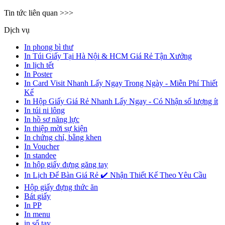
Tin tức liên quan >>>
Dịch vụ
In phong bì thư
In Túi Giấy Tại Hà Nội & HCM Giá Rẻ Tận Xưởng
In lịch tết
In Poster
In Card Visit Nhanh Lấy Ngay Trong Ngày - Miễn Phí Thiết
Kế
In Hộp Giấy Giá Rẻ Nhanh Lấy Ngay - Có Nhận số lượng ít
In túi ni lông
In hồ sơ năng lực
In thiệp mời sự kiện
In chứng chỉ, bằng khen
In Voucher
In standee
In hộp giấy đựng găng tay
In Lịch Để Bàn Giá Rẻ ✔️ Nhận Thiết Kế Theo Yêu Cầu
Hộp giấy đựng thức ăn
Bát giấy
In PP
In menu
in sổ tay