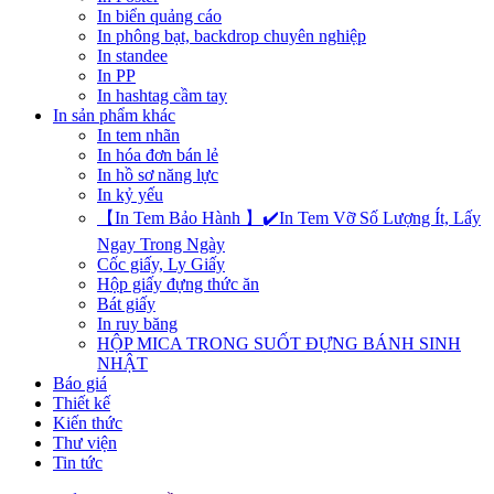
In biển quảng cáo
In phông bạt, backdrop chuyên nghiệp
In standee
In PP
In hashtag cầm tay
In sản phẩm khác
In tem nhãn
In hóa đơn bán lẻ
In hồ sơ năng lực
In kỷ yếu
【In Tem Bảo Hành 】✔️In Tem Vỡ Số Lượng Ít, Lấy
Ngay Trong Ngày
Cốc giấy, Ly Giấy
Hộp giấy đựng thức ăn
Bát giấy
In ruy băng
HỘP MICA TRONG SUỐT ĐỰNG BÁNH SINH
NHẬT
Báo giá
Thiết kế
Kiến thức
Thư viện
Tin tức