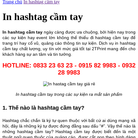
Trang chủ
In hashtag cầm tay
In hashtag cầm tay
In hashtag cầm tay
ngày càng được ưa chuộng, bởi hiện nay trong
các sự kiện hay event lớn không thể thiếu đi hashtag cầm tay để
trang trí hay cổ vũ, quảng cáo thông tin sự kiện. Dịch vụ in hashtag
cầm tay chất lượng, uy tín với mức giá tốt tại 2TPrint mang đến cho
khách hàng sự an tâm và tin tưởng.
HOTLINE: 0833 23 63 23 - 0915 82 9983 - 0932
28 9983
In hashtag cầm tay trong các sự kiện ra mắt sản phẩm
1. Thế nào là hashtag cầm tay?
Hashtag chắc chắn là ký tự quen thuộc với bất cứ ai dùng mạng xã
hội, đây là những ký tự được đứng đằng sau dấu “#”. Vậy thế nào là
những hashtag cầm tay? Hashtag cầm tay được biết đến là một
thuật ngữ quen thuộc của quảng cáo, được cắt gọn theo hình dáng