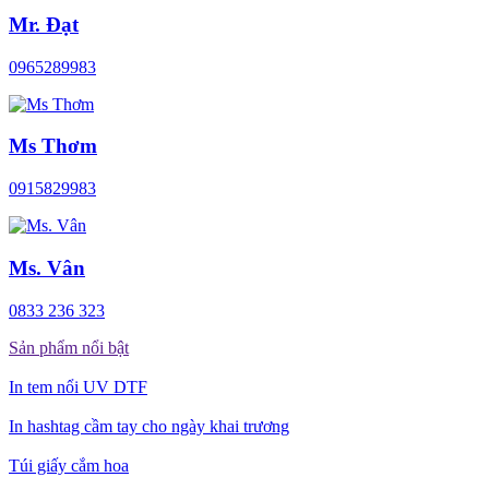
Mr. Đạt
0965289983
Ms Thơm
0915829983
Ms. Vân
0833 236 323
Sản phẩm nổi bật
In tem nổi UV DTF
In hashtag cầm tay cho ngày khai trương
Túi giấy cắm hoa