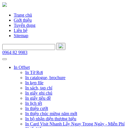
Trang chủ
Giới thiệu
Tuyển dụng
Liên hệ
Sitemap
0964 82 9983
In Offset
In Tờ Rơi
In catalogue, brochure
In kẹp file
In sách, tạp chí
In giấy ghi chú
In giấy tiêu đề
In lịch tết
In thiệp cưới
In thiệp chúc mừng năm mới
In bộ nhận diện thương hiệu
In Card Visit Nhanh Lấy Ngay Trong Ngày - Miễn Phí