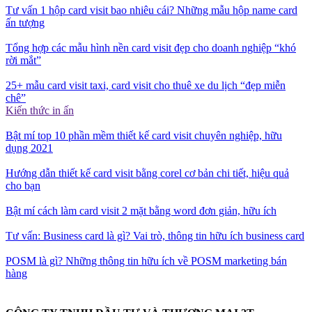
Tư vấn 1 hộp card visit bao nhiêu cái? Những mẫu hộp name card
ấn tượng
Tổng hợp các mẫu hình nền card visit đẹp cho doanh nghiệp “khó
rời mắt”
25+ mẫu card visit taxi, card visit cho thuê xe du lịch “đẹp miễn
chê”
Kiến thức in ấn
Bật mí top 10 phần mềm thiết kế card visit chuyên nghiệp, hữu
dụng 2021
Hướng dẫn thiết kế card visit bằng corel cơ bản chi tiết, hiệu quả
cho bạn
Bật mí cách làm card visit 2 mặt bằng word đơn giản, hữu ích
Tư vấn: Business card là gì? Vai trò, thông tin hữu ích business card
POSM là gì? Những thông tin hữu ích về POSM marketing bán
hàng