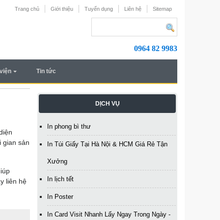
Trang chủ
Giới thiệu
Tuyển dụng
Liên hệ
Sitemap
0964 82 9983
viện
Tin tức
DỊCH VỤ
In phong bì thư
diện
i gian sản
In Túi Giấy Tại Hà Nội & HCM Giá Rẻ Tận
Xưởng
giúp
In lịch tết
y liên hệ
In Poster
In Card Visit Nhanh Lấy Ngay Trong Ngày -