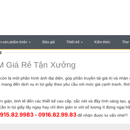
In sản phẩm khác
Báo giá
Thiết kế
Kiến thức
Thư 
g
CM Giá Rẻ Tận Xưởng
òn là một phần hình ảnh đại diện, góp phần truyền tải giá trị và nhận 
ang đến dịch vụ in túi giấy theo yêu cầu với mức giá cạnh tranh, thờ
iản, tinh tế đến các thiết kế cao cấp, sắc nét và đầy tính sáng tạo, 
n in túi giấy lấy ngay hay chỉ đơn giản in với số lượng ít đừng ngại hã
 915.82.9983 - 0916.82.99.83
để nhận được tư vấn nhé!!!