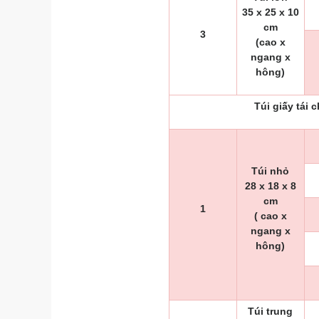
35 x 25 x 10
cm
3
(cao x
ngang x
hông)
Túi giấy tái 
Túi nhỏ
28 x 18 x 8
cm
1
( cao x
ngang x
hông)
Túi trung