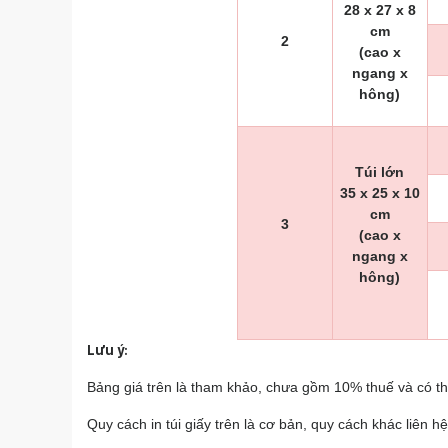
28 x 27 x 8
cm
2
(cao x
ngang x
hông)
Túi lớn
35 x 25 x 10
cm
3
(cao x
ngang x
hông)
Lưu ý:
Bảng giá trên là tham khảo, chưa gồm 10% thuế và có thể
Quy cách in túi giấy trên là cơ bản, quy cách khác liên hệ