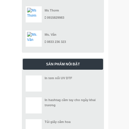
Ms Thơm
0915829983
Ms. Vân
0833 236 323
SẢN PHẨM NỔI BẬT
In tem nổi UV DTF
In hashtag cầm tay cho ngày khai
trương
Túi giấy cắm hoa