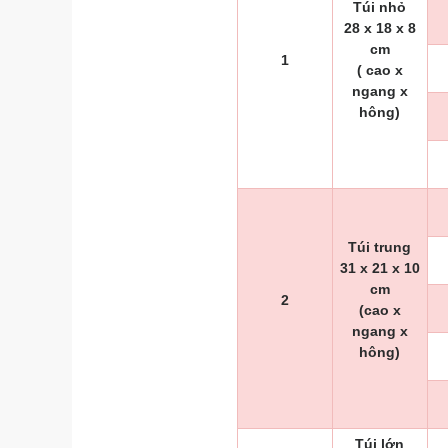
Túi nhỏ
28 x 18 x 8
cm
1
( cao x
ngang x
hông)
Túi trung
31 x 21 x 10
cm
2
(cao x
ngang x
hông)
Túi lớn