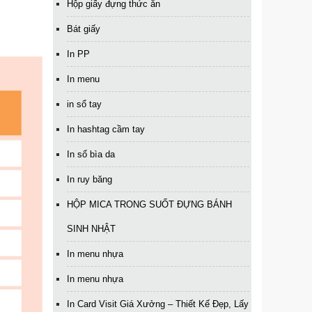
Hộp giấy đựng thức ăn
Bát giấy
In PP
In menu
in sổ tay
In hashtag cầm tay
In sổ bìa da
In ruy băng
HỘP MICA TRONG SUỐT ĐỰNG BÁNH
SINH NHẬT
In menu nhựa
In menu nhựa
In Card Visit Giá Xưởng – Thiết Kế Đẹp, Lấy