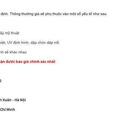
ố định. Thông thường giá sẽ phụ thuộc vào một số yếu tố như sau
giấy mỹ thuật
ệt, UV định hình, dập chìm dập nổi
ành sẽ khác nhau
nhận được báo giá chính xác nhất
2
h Xuân - Hà Nội
 Chí Minh