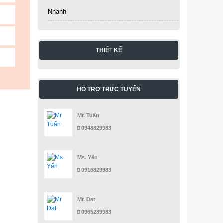
Nhanh
THIẾT KẾ
HỖ TRỢ TRỰC TUYẾN
Mr. Tuấn
0948829983
Ms. Yến
0916829983
Mr. Đạt
0965289983