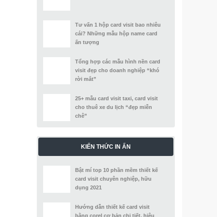
Tư vấn 1 hộp card visit bao nhiêu
cái? Những mẫu hộp name card
ấn tượng
Tổng hợp các mẫu hình nền card
visit đẹp cho doanh nghiệp “khó
rời mắt”
25+ mẫu card visit taxi, card visit
cho thuê xe du lịch “đẹp miễn
chê”
KIẾN THỨC IN ẤN
Bật mí top 10 phần mềm thiết kế
card visit chuyên nghiệp, hữu
dụng 2021
Hướng dẫn thiết kế card visit
bằng corel cơ bản chi tiết, hiệu