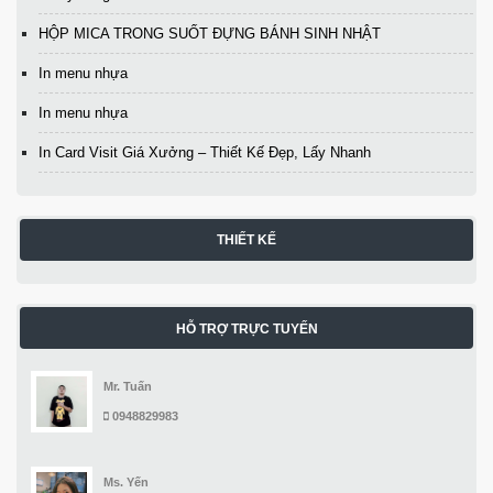
HỘP MICA TRONG SUỐT ĐỰNG BÁNH SINH NHẬT
In menu nhựa
In menu nhựa
In Card Visit Giá Xưởng – Thiết Kế Đẹp, Lấy Nhanh
THIẾT KẾ
HỖ TRỢ TRỰC TUYẾN
Mr. Tuấn
0948829983
Ms. Yến