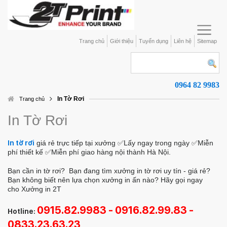
Trang chủ
Giới thiệu
Tuyển dụng
Liên hệ
Sitemap
0964 82 9983
In Tờ Rơi
Trang chủ
In Tờ Rơi
In tờ rơi
giá rẻ trực tiếp tại xưởng ✅Lấy ngay trong ngày ✅Miễn
phí thiết kế ✅Miễn phí giao hàng nội thành Hà Nội.
Bạn cần in tờ rơi?
Bạn đang tìm xưởng in tờ rơi uy tín - giá rẻ?
Bạn không biết nên lựa chọn xưởng in ấn nào? Hãy gọi ngay
cho Xưởng in 2T
0915.82.9983 - 0916.82.99.83 -
Hotline:
0833.23.63.23