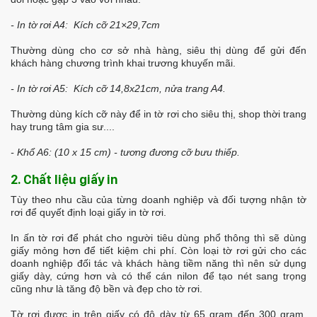
- In tờ rơi A4: Kích cỡ 21×29,7cm
Thường dùng cho cơ sở nhà hàng, siêu thị dùng để gửi đến
khách hàng chương trình khai trương khuyến mãi.
- In tờ rơi A5: Kích cỡ 14,8x21cm, nửa trang A4.
Thường dùng kích cỡ này để in tờ rơi cho siêu thị, shop thời trang
hay trung tâm gia sư....
- Khổ A6: (10 x 15 cm) - tương đương cỡ bưu thiếp.
2. Chất liệu giấy in
Tùy theo nhu cầu của từng doanh nghiệp và đối tượng nhận tờ
rơi để quyết định loại giấy in tờ rơi.
In ấn tờ rơi để phát cho người tiêu dùng phổ thông thì sẽ dùng
giấy mỏng hơn để tiết kiệm chi phí. Còn loại tờ rơi gửi cho các
doanh nghiệp đối tác và khách hàng tiềm năng thì nên sử dụng
giấy dày, cứng hơn và có thể cán nilon để tạo nét sang trọng
cũng như là tăng độ bền và đẹp cho tờ rơi.
Tờ rơi được in trên giấy có độ dày từ 65 gram đến 300 gram.