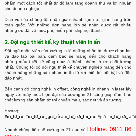
phẩm một cách tốt nhất từ đó làm tăng doanh thu và lợi nhuận
cho doanh nghiệp.
Dịch vụ của chúng tôi nhận giao nhanh tận nơi, giao hàng trên
toàn quốc. Với những đơn hàng lớn sẽ nhận được rất nhiều
những ưu đãi về mức phí, miễn phí ship nội thành.
2. Đội ngũ thiết kế, kỹ thuật viên in ấn
Đội ngũ nhân viên của xưởng in là những nhân tài được chọn lọc
và đào tạo bài bản, đảm bảo sẽ mang đến cho khách hàng
những mẫu thiết kế cũng như là thành phẩm tờ rơi chất lượng
nhất. Chúng tôi có đội ngũ thiết kế chuyên nghiệp mang đến cho
khách hàng những sản phẩm in ấn tờ rơi thiết kế nổi bật và độc
đáo nhất.
Bên cạnh đó công nghệ in offset, công nghệ in nhanh in laser lấy
ngay với máy móc hiện đại của xưởng in 2T cũng giúp đảm bảo
chất lượng sản phẩm tờ rơi chuẩn màu, sắc nét và ấn tượng.
Hastag:
#in_tờ_rơi
#
in_tờ_rơi_giá_rẻ
#
in_tờ_rơi_hà_nôi
#giá_
in_tờ_rơi_
##d
Hotline:
0911 86
Nhanh chóng liên hệ xưởng in 2T qua số