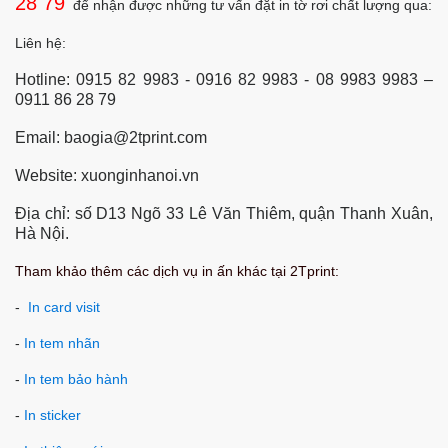
28 79
để nhận được những tư vấn đặt in tờ rơi chất lượng qua:
Liên hệ:
Hotline: 0915 82 9983 - 0916 82 9983 - 08 9983 9983 –
0911 86 28 79
Email: baogia@2tprint.com
Website: xuonginhanoi.vn
Địa chỉ: số D13 Ngõ 33 Lê Văn Thiêm, quận Thanh Xuân,
Hà Nội
.
Tham khảo thêm các dịch vụ in ấn khác tại 2Tprint:
-
In card visit
-
In tem nhãn
-
In tem bảo hành
-
In sticker