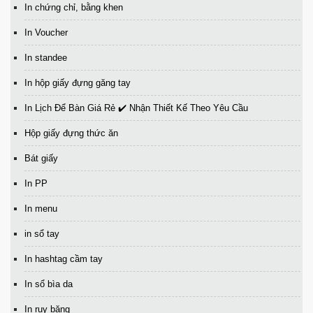
In chứng chỉ, bằng khen
In Voucher
In standee
In hộp giấy đựng găng tay
In Lịch Để Bàn Giá Rẻ ✔️ Nhận Thiết Kế Theo Yêu Cầu
Hộp giấy đựng thức ăn
Bát giấy
In PP
In menu
in sổ tay
In hashtag cầm tay
In sổ bìa da
In ruy băng