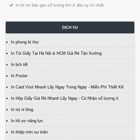
In tờ rơi bán gạo số lượng lớn ở đâu uy tín nhất
DỊCH VỤ
In phong bì thư
In Túi Giấy Tại Hà Nội & HCM Giá Rẻ Tận Xưởng
In lịch tết
In Poster
In Card Visit Nhanh Lấy Ngay Trong Ngày - Miễn Phí Thiết Kế
In Hộp Giấy Giá Rẻ Nhanh Lấy Ngay - Có Nhận số lượng ít
In túi ni lông
In hồ sơ năng lực
In thiệp mời sự kiện