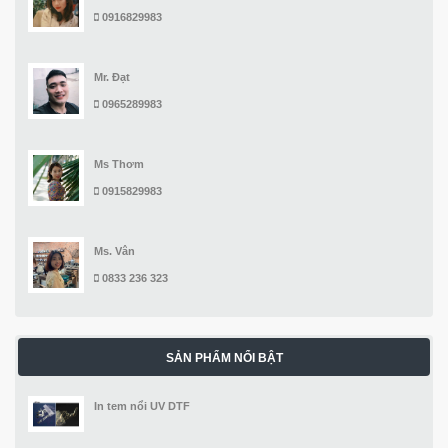
0916829983
Mr. Đạt
0965289983
Ms Thơm
0915829983
Ms. Vân
0833 236 323
SẢN PHẨM NỔI BẬT
In tem nổi UV DTF