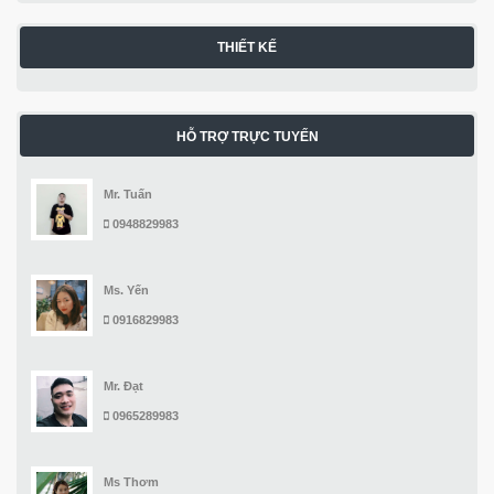
THIẾT KẾ
HỖ TRỢ TRỰC TUYẾN
Mr. Tuấn
0948829983
Ms. Yến
0916829983
Mr. Đạt
0965289983
Ms Thơm