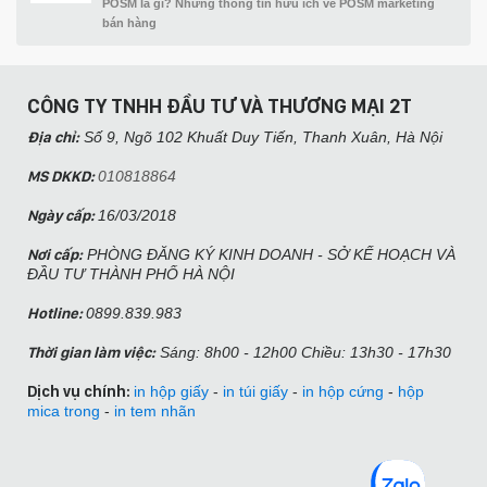
POSM là gì? Những thông tin hữu ích về POSM marketing
bán hàng
CÔNG TY TNHH ĐẦU TƯ VÀ THƯƠNG MẠI 2T
Địa chỉ:
Số 9, Ngõ 102 Khuất Duy Tiến, Thanh Xuân, Hà Nội​
MS DKKD:
010818864
Ngày cấp:
16/03/2018
Nơi cấp:
PHÒNG ĐĂNG KÝ KINH DOANH - SỞ KẾ HOẠCH VÀ
ĐẦU TƯ THÀNH PHỐ HÀ NỘI
Hotline:
0899.839.983
Thời gian làm việc:
Sáng: 8h00 - 12h00 Chiều: 13h30 - 17h30
Dịch vụ chính:
in hộp giấy
-
in túi giấy
-
in hộp cứng
-
hộp
mica trong
-
in tem nhãn