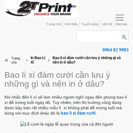
Trang chủ
Giới thiệu
Tuyển dụng
Liên hệ
Sitemap
0964 82 9983
In Bao Lì
Bao lì xì đám cưới cần lưu ý những gì và
Trang
Xì
nên in ở dâu?
chủ
Bao lì xì đám cưới cần lưu ý
những gì và nên in ở dâu?
Khi nhắc đến lì xì sẽ làm nhiều người nghĩ ngay đến phong bao lì
xì để mừng tuổi ngày tết. Tuy nhiên, trên thị trường cũng đang
được bày bán rất nhiều mẫu lì xì không phải để mừng tuổi mà
dùng với mục đích khác đó là
bao lì xì đám cưới
.