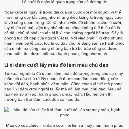
Lễ cưới là ngày lễ quan trọng của cả đời người
Ngày cưới là ngày lễ trọng đại của cả cuộc đời mỗi người, vì thế
mà những quy tắc cũng như những điều kiêng kị trong ngày cưới
là vô cùng quan trọng.
Có rất nhiều việc để chuẩn bị cho lẽ cưới,
tuy nhiên có một việc tuy nhỏ nhưng cũng không thể thiếu đó là
cô dâu chú rể phải chuẩn bị lì xì cho những người bê tráp. Đây là
phong tục tốt đẹp của người Việt ta.
Với việc phát lì xì cho những
thành viên bê lễ tráp, tức là cô dâu chú rể đang san sẻ hạnh phúc
của mình mà cũng mong những bạn trẻ bê tráp cũng có được
mau mắn, tìm được một nửa hạnh phúc giống như mình.
Lì xì đám cưới lấy màu đỏ làm màu chủ đạo
Từ xưa, người ta đã quan niệm, màu đỏ tượng trưng cho sự may
mắn, cô dâu chú rể lấy nhau sẽ được con đàn cháu đống, sức
khỏe đồi dào, hạnh phúc viêm mãn. Cũng chính vì thế mà phong
bao lì xì đám cưới người ta lấy mà đỏ làm màu chủ đạo.
Màu đỏ
tạo nên sự ấm áp, hạnh phúc và may mắn. Hầu hết trên thị
trường bán lì xì đám cưới đều có màu đỏ.
Màu đỏ của chiếc lì xì đám cưới nói lên sự may mắn, hạnh phúc