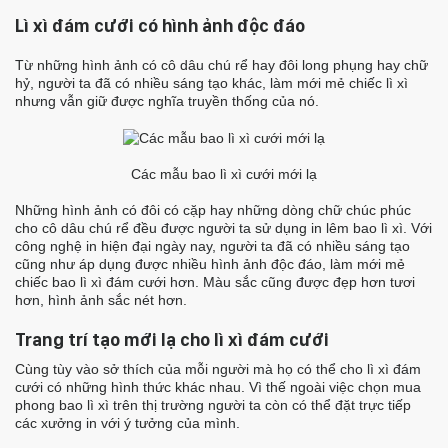
Lì xì đám cưới có hình ảnh độc đáo
Từ những hình ảnh có cô dâu chú rể hay đôi long phụng hay chữ
hỷ, người ta đã có nhiều sáng tạo khác, làm mới mẻ chiếc lì xì
nhưng vẫn giữ được nghĩa truyền thống của nó.
Các mẫu bao lì xì cưới mới lạ
Những hình ảnh có đôi có cặp hay những dòng chữ chúc phúc
cho cô dâu chú rể đều được người ta sử dụng in lêm bao lì xì. Với
công nghệ in hiện đại ngày nay, người ta đã có nhiều sáng tạo
cũng như áp dụng được nhiều hình ảnh độc đáo, làm mới mẻ
chiếc bao lì xì đám cưới hơn. Màu sắc cũng được đẹp hơn tươi
hơn, hình ảnh sắc nét hơn.
Trang trí tạo mới lạ cho lì xì đám cưới
Cùng tùy vào sở thích của mỗi người mà họ có thể cho lì xì đám
cưới có những hình thức khác nhau. Vì thế ngoài việc chọn mua
phong bao lì xì trên thị trường người ta còn có thể đặt trực tiếp
các xưởng in với ý tưởng của mình.