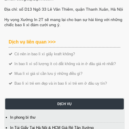
Địa chỉ: số D13 Ngõ 33 Lê Văn Thiêm, quận Thanh Xuân, Hà Nội
Hy vọng Xưởng In 2T sẽ mang lại cho bạn sự hài lòng với những
chiếc bao lì xì đám cưới ưng ý.
Dịch vụ liên quan >>>
Có nên in bao lì xì giấy kraft không?
In bao lì xì số lượng ít có đắt không và in ở đâu giá rẻ nhất?
Mua lì xì giá sỉ cần lưu ý những điều gì?
Bao lì xì trẻ em đẹp và in bao lì xì trẻ em ở đâu uy tín?
DỊCH VỤ
In phong bì thư
In Túi Giấy Tại Hà Nội & HCM Giá Rẻ Tận Xưởng