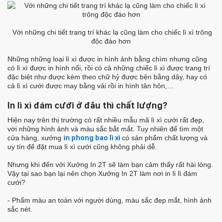
Với những chi tiết trang trí khác lạ cũng làm cho chiếc lì xì trông
độc đáo hơn
Những những loại lì xì được in hình ảnh bằng chìm nhưng cũng
có lì xì được in hình nổi, rồi có cả những chiếc lì xì được trang trí
đặc biệt như được kèm theo chữ hỷ được bện bằng dây, hay có
cả lì xì cưới được may bằng vải rồi in hình tân hôn,…
In lì xì đám cưới ở đâu thì chất lượng?
Hiện nay trên thị trường có rất nhiều mẫu mã lì xì cưới rất đẹp,
với những hình ảnh và màu sắc bắt mắt. Tuy nhiên để tìm một
cửa hàng, xưởng
in phong bao lì xì
có sản phẩm chất lượng và
uy tín để đặt mua lì xì cưới cũng không phải dễ.
Nhưng khi đến với Xưởng In 2T sẽ làm bạn cảm thấy rất hài lòng.
Vậy tại sao bạn lại nên chọn Xưởng In 2T làm nơi in lì lì đám
cưới?
- Phẩm màu an toàn với người dùng, màu sắc đẹp mắt, hình ảnh
sắc nét.