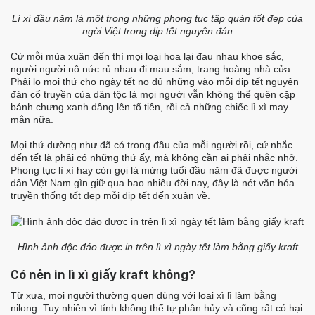
Lì xì đầu năm là một trong những phong tục tập quán tốt đẹp của
ngời Việt trong dịp tết nguyên đán
Cứ mỗi mùa xuân đến thì mọi loại hoa lại đau nhau khoe sắc,
người người nô nức rủ nhau đi mau sắm, trang hoàng nhà cửa.
Phải lo mọi thứ cho ngày tết no đủ những vào mỗi dịp tết nguyên
đán cổ truyền của dân tộc là mọi người vẫn không thể quên cặp
bánh chưng xanh dâng lên tổ tiên, rồi cả những chiếc lì xì may
mắn nữa.
Mọi thứ dường như đã có trong đầu của mỗi người rồi, cứ nhắc
đến tết là phải có những thứ ấy, mà không cần ai phải nhắc nhở.
Phong tục lì xì hay còn gọi là mừng tuổi đầu năm đã được người
dân Việt Nam gìn giữ qua bao nhiêu đời nay, đây là nét văn hóa
truyền thống tốt đẹp mỗi dịp tết đến xuân về.
Hình ảnh độc đáo được in trên lì xì ngày tết làm bằng giấy kraft
Có nên in lì xì giấy kraft không?
Từ xưa, mọi người thường quen dùng với loại xì lì làm bằng
nilong. Tuy nhiên vì tính không thể tự phân hủy và cũng rất có hại