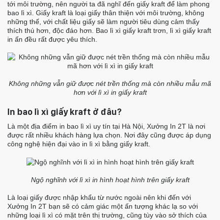
tới môi trường, nên người ta đã nghĩ đến giấy kraft để làm phong
bao lì xì. Giấy kraft là loại giấy thân thiện với môi trường, không
những thế, với chất liệu giấy sẽ làm người tiêu dùng cảm thấy
thích thú hơn, độc đáo hơn. Bao lì xì giấy kraft trơn, lì xì giấy kraft
in ấn đều rất được yêu thích.
Không những vẫn giữ được nét trền thống mà còn nhiều mẫu mã
hơn với lì xì in giấy kraft
In bao lì xì giấy kraft ở đâu?
Là một địa điểm in bao lì xì uy tín tại Hà Nội, Xưởng In 2T là nơi
được rất nhiều khách hàng lựa chọn. Nơi đây cũng được áp dụng
công nghệ hiện đại vào in lì xì bằng giấy kraft.
Ngộ nghĩnh với lì xì in hình hoạt hình trên giấy kraft
Là loại giấy được nhập khẩu từ nước ngoài nên khi đến với
Xưởng In 2T bạn sẽ có cảm giác một ấn tượng khác lạ so với
những loại lì xì có mặt trên thị trường, cũng tùy vào sở thích của