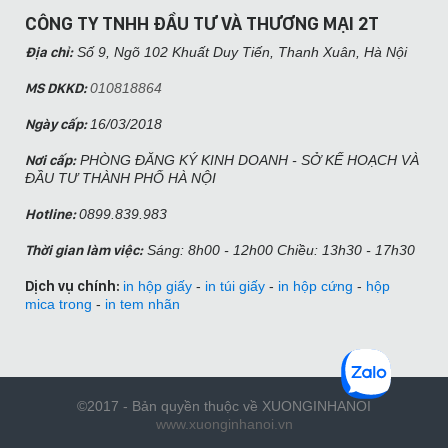
CÔNG TY TNHH ĐẦU TƯ VÀ THƯƠNG MẠI 2T
Địa chỉ:
Số 9, Ngõ 102 Khuất Duy Tiến, Thanh Xuân, Hà Nội​
MS DKKD:
010818864
Ngày cấp:
16/03/2018
Nơi cấp:
PHÒNG ĐĂNG KÝ KINH DOANH - SỞ KẾ HOẠCH VÀ
ĐẦU TƯ THÀNH PHỐ HÀ NỘI
Hotline:
0899.839.983
Thời gian làm việc:
Sáng: 8h00 - 12h00 Chiều: 13h30 - 17h30
Dịch vụ chính:
in hộp giấy
-
in túi giấy
-
in hộp cứng
-
hộp
mica trong
-
in tem nhãn
©2017 - Bản quyền thuộc về XUONGINHANOI
www.xuonginhanoi.vn