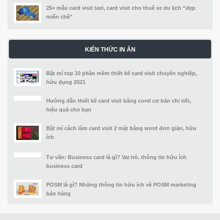
25+ mẫu card visit taxi, card visit cho thuê xe du lịch “đẹp
miễn chê”
KIẾN THỨC IN ẤN
Bật mí top 10 phần mềm thiết kế card visit chuyên nghiệp,
hữu dụng 2021
Hướng dẫn thiết kế card visit bằng corel cơ bản chi tiết,
hiệu quả cho bạn
Bật mí cách làm card visit 2 mặt bằng word đơn giản, hữu
ích
Tư vấn: Business card là gì? Vai trò, thông tin hữu ích
business card
POSM là gì? Những thông tin hữu ích về POSM marketing
bán hàng