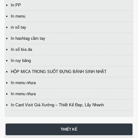
In PP
In menu
in sổ tay
In hashtag cầm tay
In sổ bìa da
In ruy băng
HỘP MICA TRONG SUỐT ĐỰNG BÁNH SINH NHẬT
In menu nhựa
In menu nhựa
In Card Visit Giá Xưởng – Thiết Kế Đẹp, Lấy Nhanh
THIẾT KẾ