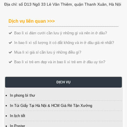
Địa chỉ: số D13 Ngõ 33 Lê Văn Thiêm, quận Thanh Xuân, Hà Nội
Dịch vụ liên quan >>>
Bao lì xì đám cưới cần lưu ý những gì và nên in ở dâu?
In bao lì xì số lượng ít có đắt không và in ở đâu giá rẻ nhất?
Mua lì xì giá sỉ cần lưu ý những điều gì?
Bao lì xì trẻ em đẹp và in bao lì xì trẻ em ở đâu uy tín?
DỊCH VỤ
In phong bì thư
In Túi Giấy Tại Hà Nội & HCM Giá Rẻ Tận Xưởng
In lịch tết
In Poster