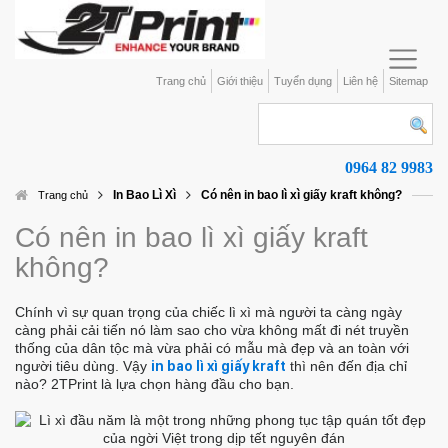
Trang chủ
Giới thiệu
Tuyển dụng
Liên hệ
Sitemap
0964 82 9983
In Bao Lì Xì
Có nên in bao lì xì giấy kraft không?
Trang chủ
Có nên in bao lì xì giấy kraft
không?
Chính vì sự quan trọng của chiếc lì xì mà người ta càng ngày
càng phải cải tiến nó làm sao cho vừa không mất đi nét truyền
thống của dân tộc mà vừa phải có mẫu mà đẹp và an toàn với
người tiêu dùng. Vậy
in bao lì xì giấy kraft
thì nên đến địa chỉ
nào? 2TPrint là lựa chọn hàng đầu cho bạn.