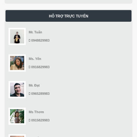
HỖ TRỢ TRỰC TUYẾN
Mr. Tuấn
0948829983
Ms. Yến
0916829983
Mr. Đạt
0965289983
Ms Thơm
0915829983