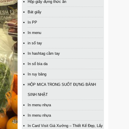
Hộp giấy đựng thức ăn
Bát giấy
In PP
In menu
in sổ tay
In hashtag cầm tay
In sổ bìa da
In ruy băng
HỘP MICA TRONG SUỐT ĐỰNG BÁNH
SINH NHẬT
In menu nhựa
In menu nhựa
In Card Visit Giá Xưởng – Thiết Kế Đẹp, Lấy