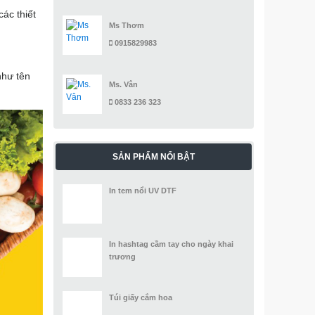
ác thiết
Ms Thơm
0915829983
như tên
Ms. Vân
0833 236 323
SẢN PHẨM NỔI BẬT
In tem nổi UV DTF
In hashtag cầm tay cho ngày khai
trương
Túi giấy cắm hoa