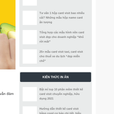
Tư vấn 1 hộp card visit bao nhiêu
cái? Những mẫu hộp name card
ấn tượng
Tổng hợp các mẫu hình nền card
visit đẹp cho doanh nghiệp “khó
rời mắt”
25+ mẫu card visit taxi, card visit
cho thuê xe du lịch “đẹp miễn
chê”
KIẾN THỨC IN ẤN
Bật mí top 10 phần mềm thiết kế
g vẫn đảm
card visit chuyên nghiệp, hữu
dụng 2021
Hướng dẫn thiết kế card visit
bằng corel cơ bản chi tiết, hiệu