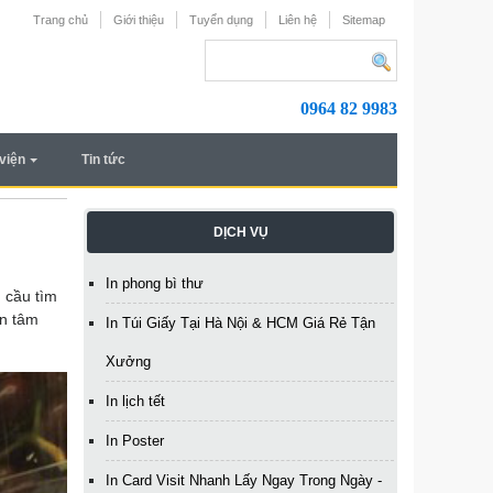
Trang chủ
Giới thiệu
Tuyển dụng
Liên hệ
Sitemap
0964 82 9983
viện
Tin tức
DỊCH VỤ
In phong bì thư
u cầu tìm
an tâm
In Túi Giấy Tại Hà Nội & HCM Giá Rẻ Tận
Xưởng
In lịch tết
In Poster
In Card Visit Nhanh Lấy Ngay Trong Ngày -