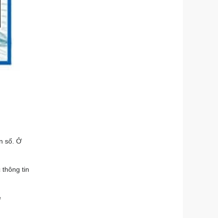
n số. Ở
thông tin
ệ