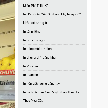
Miễn Phí Thiết Kế
In Hộp Giấy Giá Rẻ Nhanh Lấy Ngay - Có
Nhận số lượng ít
In túi ni lông
In hồ sơ năng lực
In thiệp mời sự kiện
In chứng chỉ, bằng khen
In Voucher
In standee
In hộp giấy đựng găng tay
In Lịch Để Bàn Giá Rẻ ✔️ Nhận Thiết Kế
Theo Yêu Cầu