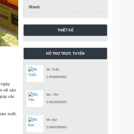
Nhanh
THIẾT KẾ
HỖ TRỢ TRỰC TUYẾN
Mr. Tuấn
0948829983
 ngày
in về sản
Ms. Yến
giúp các
0916829983
sản xuất,
Mr. Đạt
0965289983