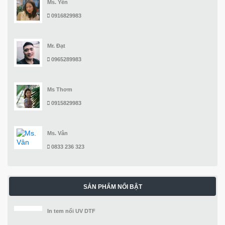
Ms. Yến
0916829983
Mr. Đạt
0965289983
Ms Thơm
0915829983
Ms. Vân
0833 236 323
SẢN PHẨM NỔI BẬT
In tem nổi UV DTF