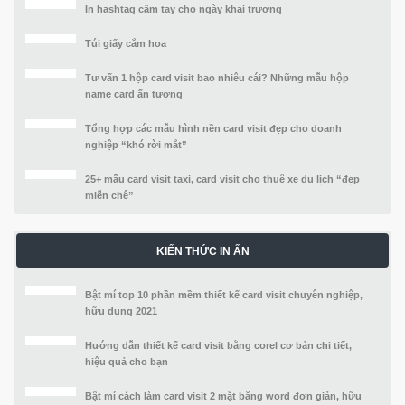
In hashtag cầm tay cho ngày khai trương
Túi giấy cắm hoa
Tư vấn 1 hộp card visit bao nhiêu cái? Những mẫu hộp
name card ấn tượng
Tổng hợp các mẫu hình nền card visit đẹp cho doanh
nghiệp “khó rời mắt”
25+ mẫu card visit taxi, card visit cho thuê xe du lịch “đẹp
miễn chê”
KIẾN THỨC IN ẤN
Bật mí top 10 phần mềm thiết kế card visit chuyên nghiệp,
hữu dụng 2021
Hướng dẫn thiết kế card visit bằng corel cơ bản chi tiết,
hiệu quả cho bạn
Bật mí cách làm card visit 2 mặt bằng word đơn giản, hữu