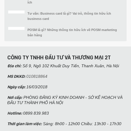
ích
Tư vấn: Business card là gì? Vai trò, thông tin hữu ích
business card
POSM là gì? Những thông tin hữu ích về POSM marketing
bán hàng
CÔNG TY TNHH ĐẦU TƯ VÀ THƯƠNG MẠI 2T
Địa chỉ:
Số 9, Ngõ 102 Khuất Duy Tiến, Thanh Xuân, Hà Nội​
MS DKKD:
010818864
Ngày cấp:
16/03/2018
Nơi cấp:
PHÒNG ĐĂNG KÝ KINH DOANH - SỞ KẾ HOẠCH VÀ
ĐẦU TƯ THÀNH PHỐ HÀ NỘI
Hotline:
0899.839.983
Thời gian làm việc:
Sáng: 8h00 - 12h00 Chiều: 13h30 - 17h30