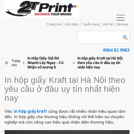
Trang chủ
Giới thiệu
Tuyển dụng
Liên hệ
Sitemap
0964 82 9983
In Hộp Giấy Giá Rẻ
In hộp giấy Kraft tại Hà Nội
Trang
Nhanh Lấy Ngay - Có
theo yêu cầu ở đâu uy tín
chủ
Nhận số lượng ít
nhất hiện nay
In hộp giấy Kraft tại Hà Nội theo
yêu cầu ở đâu uy tín nhất hiện
nay
Việc
in hộp giấy kraft
cũng được rất nhiều nhãn hiệu quan tâm
đến. In hộp giấy cho thương hiệu không chỉ thể hiện sự chuyên
nghiệp mà còn nâng cao hiệu quả nhận diện thương hiệu.