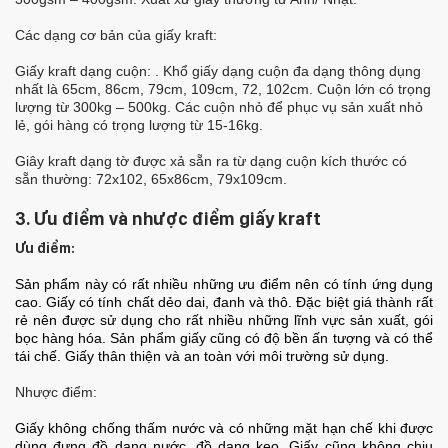
Các dạng cơ bản của giấy kraft:
Giấy kraft dạng cuộn:
.
Khổ giấy dạng cuộn đa dạng thông dụng
nhất là 65cm, 86cm, 79cm, 109cm, 72, 102cm. Cuộn lớn có trọng
lượng từ 300kg – 500kg. Các cuộn nhỏ để phục vụ sản xuất nhỏ
lẻ, gói hàng có trọng lượng từ 15-16kg.
Giây kraft dạng tờ được xả sẵn ra từ dạng cuộn kích thước có
sẵn thường: 72x102, 65x86cm, 79x109cm.
3. Ưu điểm và nhược điểm giấy kraft
Ưu điểm:
Sản phẩm này có rất nhiều những ưu điểm nên có tính ứng dụng
cao. Giấy có tính chất dẻo dai, đanh và thô. Đặc biệt giá thành rất
rẻ nên được sử dụng cho rất nhiều những lĩnh vực sản xuất, gói
bọc hàng hóa. Sản phẩm giấy cũng có độ bền ấn tượng và có thể
tái chế. Giấy thân thiện và an toàn với môi trường sử dụng.
Nhược điểm:
Giấy không chống thấm nước và có những mặt hạn chế khi được
dùng đựng đồ dạng nước, đồ dạng keo. Giấy cũng không chịu