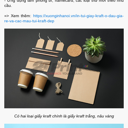
- Ứng dụng làm phong bì, namecard, các loại thư mời theo nhu
cầu.
=> Xem thêm:
https://xuonginhanoi.vn/in-tui-giay-kraft-o-dau-gia-
re-va-cac-mau-tui-kraft-dep
Có hai loại giấy kraft chính là giấy kraft trắng, nâu vàng