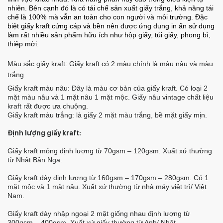
nhiên. Bên cạnh đó là có tái chế sản xuất giấy trắng, khả năng tái
chế là 100% mà vẫn an toàn cho con người và môi trường. Đặc
biệt giấy kraft cứng cáp và bền nên được ứng dụng in ấn sử dụng
làm rất nhiều sản phẩm hữu ích như hộp giấy, túi giấy, phong bì,
thiệp mời.
Màu sắc giấy kraft:
Giấy kraft có 2 màu chính là màu nâu và màu
trắng
Giấy kraft màu nâu: Đây là màu cơ bản của giấy kraft. Có loại 2
mặt màu nâu và 1 mặt nâu 1 mặt mộc. Giấy nâu vintage chất liệu
kraft rất được ưa chuộng.
Giấy kraft màu trắng: là giấy 2 mặt màu trắng, bề mặt giấy mịn.
Định lượng giấy kraft:
Giấy kraft mỏng định lượng từ 70gsm – 120gsm. Xuất xứ thường
từ Nhật Bản Nga.
Giấy kraft dày định lượng từ 160gsm – 170gsm – 280gsm. Có 1
mặt mộc và 1 mặt nâu. Xuất xứ thường từ nhà máy việt trì/ Việt
Nam.
Giấy kraft dày nhập ngoại 2 mặt giống nhau định lượng từ
300gsm – 400gsm. Xuất xứ giấy thường từ Anh/ Nhật.