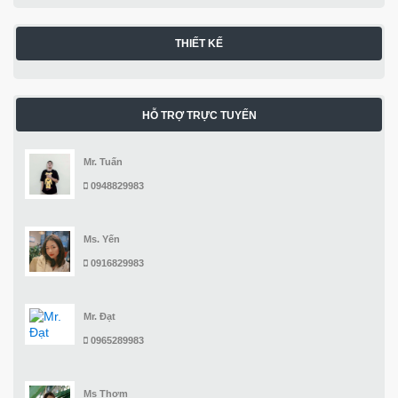
THIẾT KẾ
HỖ TRỢ TRỰC TUYẾN
Mr. Tuấn
0948829983
Ms. Yến
0916829983
Mr. Đạt
0965289983
Ms Thơm