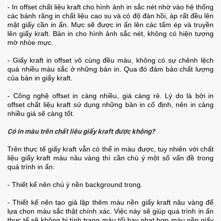
- In offset chất liệu kraft cho hình ảnh in sắc nét nhờ vào hệ thống
các bánh răng in chất liệu cao su và có độ đàn hồi, áp rất đều lên
mặt giấy cần in ấn. Mực sẽ được in ấn lên các tấm ép và truyền
lên giấy kraft. Bản in cho hình ảnh sắc nét, không có hiện tượng
mờ nhòe mực.
- Giấy kraft in offset vô cùng đều màu, không có sự chênh lệch
quá nhiều màu sắc ở những bản in. Qua đó đảm bảo chất lượng
của bản in giấy kraft.
- Công nghệ offset in càng nhiều, giá càng rẻ. Lý do là bởi in
offset chất liệu kraft sử dụng những bản in cố định, nên in càng
nhiều giá sẽ càng tốt.
Có in màu trên chất liệu giấy kraft được không?
Trên thực tế giấy kraft vẫn có thể in màu được, tuy nhiên với chất
liệu giấy kraft màu nâu vàng thì cần chú ý một số vấn đề trong
quá trình in ấn:
- Thiết kế nên chú ý nền background trong.
- Thiết kế nên tạo giả lập thêm màu nền giấy kraft nâu vàng để
lựa chọn màu sắc thật chính xác. Việc này sẽ giúp quá trình in ấn
thực tế sẽ không bị tình trạng màu tối hay nhạt hơn màu nền giấy