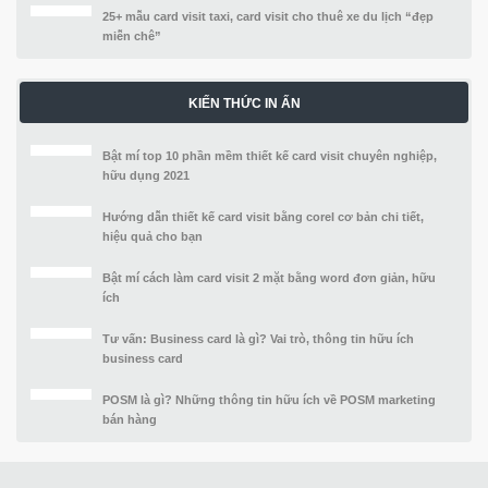
25+ mẫu card visit taxi, card visit cho thuê xe du lịch “đẹp
miễn chê”
KIẾN THỨC IN ẤN
Bật mí top 10 phần mềm thiết kế card visit chuyên nghiệp,
hữu dụng 2021
Hướng dẫn thiết kế card visit bằng corel cơ bản chi tiết,
hiệu quả cho bạn
Bật mí cách làm card visit 2 mặt bằng word đơn giản, hữu
ích
Tư vấn: Business card là gì? Vai trò, thông tin hữu ích
business card
POSM là gì? Những thông tin hữu ích về POSM marketing
bán hàng