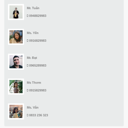
Mr. Tuấn
0948829983
Ms. Yến
0916829983
Mr. Đạt
0965289983
Ms Thơm
0915829983
Ms. Vân
0833 236 323