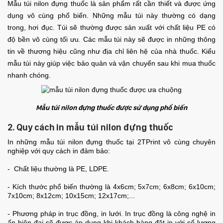
Mẫu túi nilon đựng thuốc là sản phẩm rất cần thiết và được ứng
dụng vô cùng phổ biến. Những mẫu túi này thường có dạng
trong, hơi đục. Túi sẽ thường được sản xuất với chất liệu PE có
độ bền vô cùng tối ưu. Các mẫu túi này sẽ được in những thông
tin về thương hiệu cũng như địa chỉ liên hệ của nhà thuốc. Kiểu
mẫu túi này giúp việc bảo quản và vận chuyển sau khi mua thuốc
nhanh chóng.
Mẫu túi nilon đựng thuốc được sử dụng phổ biến
2. Quy cách in mẫu túi nilon đựng thuốc
In những mẫu túi nilon đựng thuốc tại 2TPrint vô cùng chuyên
nghiệp với quy cách in đảm bảo:
- Chất liệu thường là PE, LDPE.
- Kích thước phổ biến thường là 4x6cm; 5x7cm; 6x8cm; 6x10cm;
7x10cm; 8x12cm; 10x15cm; 12x17cm;...
- Phương pháp in trục đồng, in lưới. In trục đồng là công nghệ in
ấn hiện đại sẽ được áp dụng khi khách hàng đặt in với số lượng