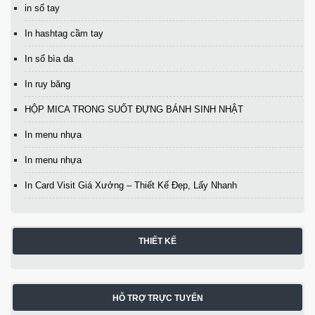
in sổ tay
In hashtag cầm tay
In sổ bìa da
In ruy băng
HỘP MICA TRONG SUỐT ĐỰNG BÁNH SINH NHẬT
In menu nhựa
In menu nhựa
In Card Visit Giá Xưởng – Thiết Kế Đẹp, Lấy Nhanh
THIẾT KẾ
HỖ TRỢ TRỰC TUYẾN