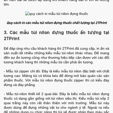
lớn.
Quy cách in các mẫu túi nilon đựng thuốc chất lượng tại 2TPrint
3. Các mẫu túi nilon đựng thuốc ấn tượng tại
2TPrint
Để đáp ứng nhu cầu khách hàng thì 2TPrint đã cung cấp, in ấn và
sản xuất rất nhiều những kiểu mẫu túi nilon khác nhau. Để mang
đến sự ấn tượng cũng như thương hiệu tiếp cận được với các đối
tượng khách hàng thì những mẫu túi cần phải ấn tượng.
- Mẫu túi zipper chỉ đỏ: Đây là kiểu mẫu túi nilon đặc biệt với chất
lượng cao. Miệng túi có khóa kéo để đóng mở bảo quản các sản
phẩm thuốc. Với mẫu túi nilon đựng thuốc zipper thì có kiểu đáy
đứng và đáy phẳng.
- Mẫu túi nilon thiết kế 2 quai dài: Đây là kiểu mẫu túi nilon đựng
thuốc có dạng gần giống với túi nilon siêu thị. Kiểu mẫu túi xốp 2
quai trắng này còn rất thân thiện với môi trường. Mẫu túi này
được dùng để đựng những vật tư cho ngành ý tế. Ngoài ra nếu
để những dụng cụ chức năng thì túi sẽ được phân theo màu sắc