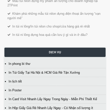
Mẫu túi nilon đựng mỹ phẩm ấn tượng cho doanh nghiệp tại
2TPrint
Khám phá những mẫu túi nilon đựng điện thoại ấn tượng “vạn
người mê”
In túi ni lông/In túi nilon cho shop/cửa hàng giá rẻ nhất
In túi ni lông đựng hoa quả cần lưu ý gì và in ở đâu?
DỊCH VỤ
In phong bì thư
In Túi Giấy Tại Hà Nội & HCM Giá Rẻ Tận Xưởng
In lịch tết
In Poster
In Card Visit Nhanh Lấy Ngay Trong Ngày - Miễn Phí Thiết Kế
In Hộp Giấy Giá Rẻ Nhanh Lấy Ngay - Có Nhận số lượng ít