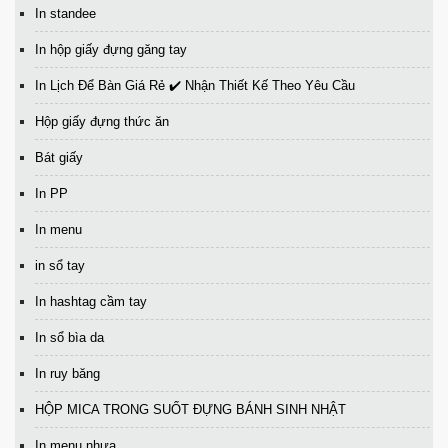
In standee
In hộp giấy đựng găng tay
In Lịch Để Bàn Giá Rẻ ✔️ Nhận Thiết Kế Theo Yêu Cầu
Hộp giấy đựng thức ăn
Bát giấy
In PP
In menu
in sổ tay
In hashtag cầm tay
In sổ bìa da
In ruy băng
HỘP MICA TRONG SUỐT ĐỰNG BÁNH SINH NHẬT
In menu nhựa