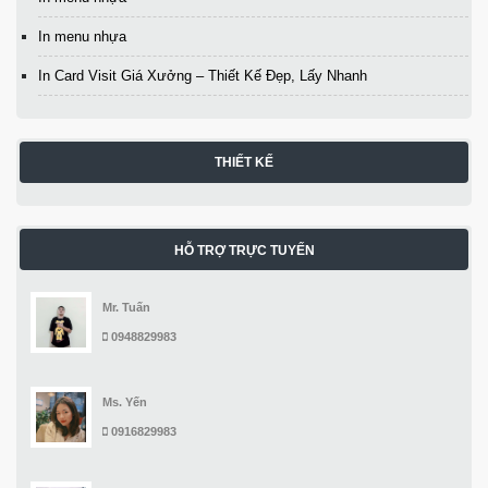
In menu nhựa
In Card Visit Giá Xưởng – Thiết Kế Đẹp, Lấy Nhanh
THIẾT KẾ
HỖ TRỢ TRỰC TUYẾN
Mr. Tuấn
0948829983
Ms. Yến
0916829983