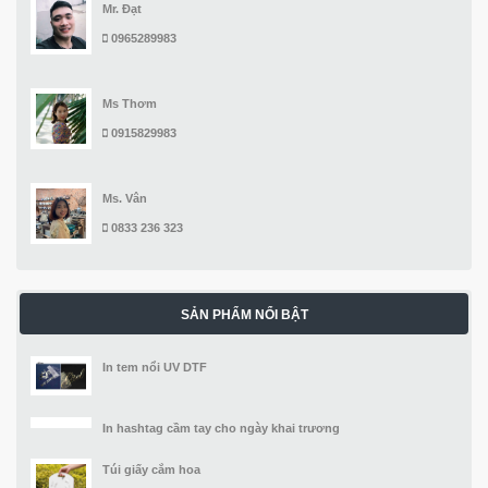
Mr. Đạt
0965289983
Ms Thơm
0915829983
Ms. Vân
0833 236 323
SẢN PHẨM NỔI BẬT
In tem nổi UV DTF
In hashtag cầm tay cho ngày khai trương
Túi giấy cắm hoa