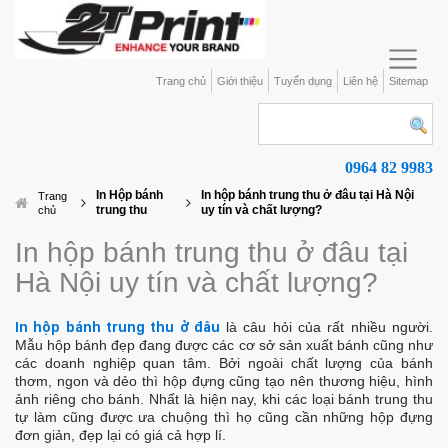
Trang chủ
Giới thiệu
Tuyển dụng
Liên hệ
Sitemap
0964 82 9983
In Hộp bánh
In hộp bánh trung thu ở đâu tại Hà Nội
Trang
trung thu
uy tín và chất lượng?
chủ
In hộp bánh trung thu ở đâu tại
Hà Nội uy tín và chất lượng?
In hộp bánh trung thu ở đâu
là câu hỏi của rất nhiều người.
Mẫu hộp bánh đẹp đang được các cơ sở sản xuất bánh cũng như
các doanh nghiệp quan tâm. Bởi ngoài chất lượng của bánh
thơm, ngon và dẻo thì hộp đựng cũng tạo nên thương hiệu, hình
ảnh riêng cho bánh. Nhất là hiện nay, khi các loại bánh trung thu
tự làm cũng được ưa chuộng thì họ cũng cần những hộp đựng
đơn giản, đẹp lại có giá cả hợp lí.