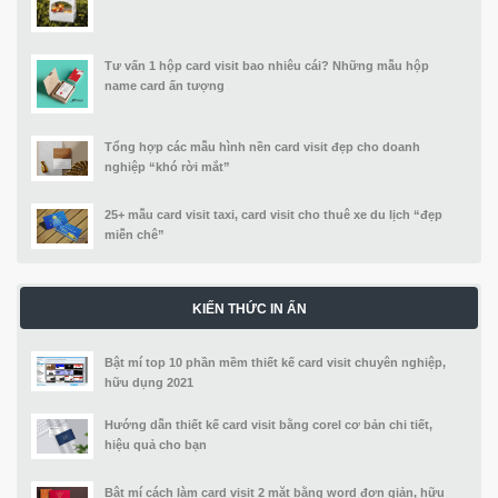
Tư vấn 1 hộp card visit bao nhiêu cái? Những mẫu hộp
name card ấn tượng
Tổng hợp các mẫu hình nền card visit đẹp cho doanh
nghiệp “khó rời mắt”
25+ mẫu card visit taxi, card visit cho thuê xe du lịch “đẹp
miễn chê”
KIẾN THỨC IN ẤN
Bật mí top 10 phần mềm thiết kế card visit chuyên nghiệp,
hữu dụng 2021
Hướng dẫn thiết kế card visit bằng corel cơ bản chi tiết,
hiệu quả cho bạn
Bật mí cách làm card visit 2 mặt bằng word đơn giản, hữu