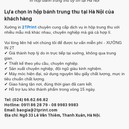
In hộp bánh trung thu uy tín tại Hà Nội
Lựa chọn in hộp bánh trung thu tại Hà Nội của
khách hàng
Xưởng in
2TPrint
chuyên cung cấp dịch vụ in hộp trung thu với
nhiều mẫu mã khác nhau, chuyên nghiệp mà giá cả hợp lí.
Vui lòng liên hệ với chúng tôi để được tư vấn miễn phí - XƯỞNG
IN 2T
✔ Giá thành hợp lý do in trực tiếp tại xưởng, không qua trung
gian.
✔ Thiết kế theo yêu cầu, chuyên nghiệp.
✔ Sản xuất chuyên nghiệp, đội ngũ giàu kinh nghiệm.
✔ Máy móc hiện đại, sử dụng nguyên liệu giấy chất lượng, mực in
tiêu chuẩn chất lượng.
✔ Giao hàng tận nơi, đúng thời gian đã cam kết.
✔ Hỗ trợ lưu kho thành phẩm trong vòng 15 ngày.
Tel: (024) 66.62.66.82
Hotline: 0911 86 28 79 - 08 9983 9983
Email: baogia@2tprint.com
Địa chỉ: Ngõ 33 Lê Văn Thiêm, Thanh Xuân, Hà Nội.