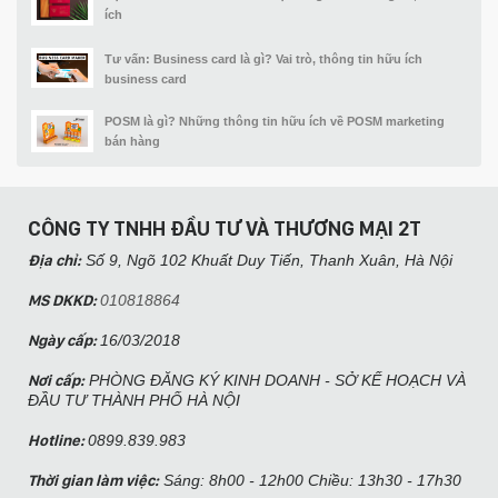
ích
Tư vấn: Business card là gì? Vai trò, thông tin hữu ích
business card
POSM là gì? Những thông tin hữu ích về POSM marketing
bán hàng
CÔNG TY TNHH ĐẦU TƯ VÀ THƯƠNG MẠI 2T
Địa chỉ:
Số 9, Ngõ 102 Khuất Duy Tiến, Thanh Xuân, Hà Nội​
MS DKKD:
010818864
Ngày cấp:
16/03/2018
Nơi cấp:
PHÒNG ĐĂNG KÝ KINH DOANH - SỞ KẾ HOẠCH VÀ
ĐẦU TƯ THÀNH PHỐ HÀ NỘI
Hotline:
0899.839.983
Thời gian làm việc:
Sáng: 8h00 - 12h00 Chiều: 13h30 - 17h30