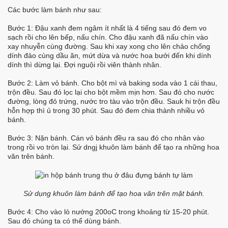
Các bước làm bánh như sau:
Bước 1: Đậu xanh đem ngâm ít nhất là 4 tiếng sau đó đem vo
sạch rồi cho lên bếp, nấu chín. Cho đậu xanh đã nấu chín vào
xay nhuyễn cùng đường. Sau khi xay xong cho lên chảo chống
dính đảo cùng dầu ăn, mứt dừa và nước hoa bưởi đến khi dính
dính thì dừng lại. Đợi nguội rồi viên thành nhân.
Bước 2: Làm vỏ bánh. Cho bột mì và baking soda vào 1 cái thau,
trộn đều. Sau đó lọc lại cho bột mềm mịn hơn. Sau đó cho nước
đường, lòng đỏ trứng, nước tro tàu vào trộn đều. Sauk hi trộn đều
hỗn hợp thì ủ trong 30 phút. Sau đó đem chia thành nhiều vỏ
bánh.
Bước 3: Nặn bánh. Cán vỏ bánh đều ra sau đó cho nhân vào
trong rồi vo tròn lại. Sử dngj khuôn làm bánh để tạo ra những hoa
văn trên bánh.
Sử dụng khuôn làm bánh để tạo hoa văn trên mặt bánh.
Bước 4: Cho vào lò nướng 200oC trong khoảng từ 15-20 phút.
Sau đó chúng ta có thể dùng bánh.