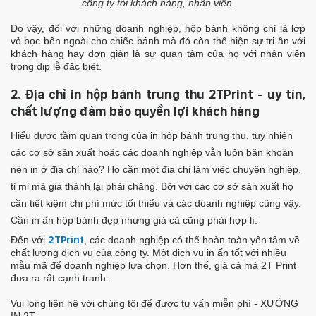
công ty tới khách hàng, nhân viên.
Do vậy, đối với những doanh nghiệp, hộp bánh không chỉ là lớp
vỏ bọc bên ngoài cho chiếc bánh mà đó còn thể hiện sự tri ân với
khách hàng hay đơn giản là sự quan tâm của họ với nhân viên
trong dịp lễ đặc biệt.
2. Địa chỉ in hộp bánh trung thu 2TPrint - uy tín,
chất lượng đảm bảo quyền lợi khách hàng
Hiểu được tầm quan trọng của in hộp bánh trung thu, tuy nhiên
các cơ sở sản xuất hoặc các doanh nghiệp vẫn luôn băn khoăn
nên in ở địa chỉ nào?
Họ cần một địa chỉ làm việc chuyên nghiệp,
tỉ mỉ mà giá thành lại phải chăng. Bởi với các cơ sở sản xuất họ
cần tiết kiệm chi phí mức tối thiểu và các doanh nghiệp cũng vậy.
Cần in ấn hộp bánh đẹp nhưng giá cả cũng phải hợp lí.
Đến với
2TPrint
, các doanh nghiệp có thể hoàn toàn yên tâm về
chất lượng dịch vụ của công ty. Một dịch vụ in ấn tốt với nhiều
mẫu mã để doanh nghiệp lựa chọn. Hơn thế, giá cả mà 2T Print
đưa ra rất cạnh tranh.
Vui lòng liên hệ với chúng tôi để được tư vấn miễn phí - XƯỞNG
IN 2T