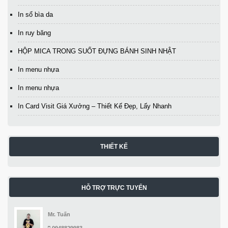
In sổ bìa da
In ruy băng
HỘP MICA TRONG SUỐT ĐỰNG BÁNH SINH NHẬT
In menu nhựa
In menu nhựa
In Card Visit Giá Xưởng – Thiết Kế Đẹp, Lấy Nhanh
THIẾT KẾ
HỖ TRỢ TRỰC TUYẾN
Mr. Tuấn
0948829983