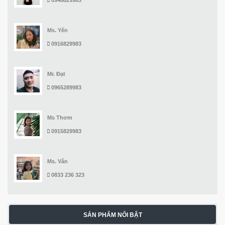
Ms. Yến
0916829983
Mr. Đạt
0965289983
Ms Thơm
0915829983
Ms. Vân
0833 236 323
SẢN PHẨM NỔI BẬT