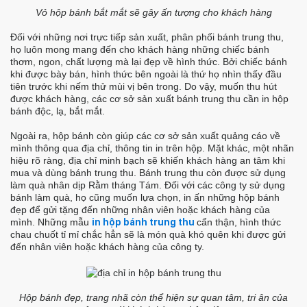
Vỏ hộp bánh bắt mắt sẽ gây ấn tượng cho khách hàng
Đối với những nơi trực tiếp sản xuất, phân phối bánh trung thu,
họ luôn mong mang đến cho khách hàng những chiếc bánh
thơm, ngon, chất lượng mà lại đẹp về hình thức. Bởi chiếc bánh
khi được bày bán, hình thức bên ngoài là thứ họ nhìn thấy đầu
tiên trước khi nếm thử mùi vị bên trong. Do vậy, muốn thu hút
được khách hàng, các cơ sở sản xuất bánh trung thu cần in hộp
bánh độc, lạ, bắt mắt.
Ngoài ra, hộp bánh còn giúp các cơ sở sản xuất quảng cáo về
mình thông qua địa chỉ, thông tin in trên hộp. Mặt khác, một nhãn
hiệu rõ ràng, địa chỉ minh bạch sẽ khiến khách hàng an tâm khi
mua và dùng bánh trung thu.
Bánh trung thu còn được sử dụng
làm quà nhân dịp Rằm tháng Tám. Đối với các công ty sử dụng
bánh làm quà, họ cũng muốn lựa chọn, in ấn những hộp bánh
đẹp để gửi tặng đến những nhân viên hoặc khách hàng của
mình. Những mẫu
in hộp bánh trung thu
cẩn thận, hình thức
chau chuốt tỉ mỉ chắc hẳn sẽ là món quà khó quên khi được gửi
đến nhân viên hoặc khách hàng của công ty.
Hộp bánh đẹp, trang nhã còn thể hiện sự quan tâm, tri ân của