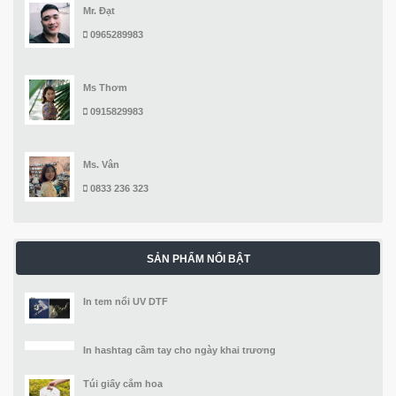
Mr. Đạt
0965289983
Ms Thơm
0915829983
Ms. Vân
0833 236 323
SẢN PHẨM NỔI BẬT
In tem nổi UV DTF
In hashtag cầm tay cho ngày khai trương
Túi giấy cắm hoa