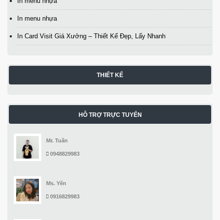
In menu nhựa
In menu nhựa
In Card Visit Giá Xưởng – Thiết Kế Đẹp, Lấy Nhanh
THIẾT KẾ
HỖ TRỢ TRỰC TUYẾN
Mr. Tuấn
0948829983
Ms. Yến
0916829983