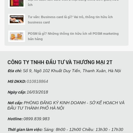
ích
Tư vấn: Business card là gì? Vai trò, thông tin hữu ích
business card
POSM là gì? Những thông tin hữu ích về POSM marketing
bán hàng
CÔNG TY TNHH ĐẦU TƯ VÀ THƯƠNG MẠI 2T
Địa chỉ:
Số 9, Ngõ 102 Khuất Duy Tiến, Thanh Xuân, Hà Nội​
MS DKKD:
010818864
Ngày cấp:
16/03/2018
Nơi cấp:
PHÒNG ĐĂNG KÝ KINH DOANH - SỞ KẾ HOẠCH VÀ
ĐẦU TƯ THÀNH PHỐ HÀ NỘI
Hotline:
0899.839.983
Thời gian làm việc:
Sáng: 8h00 - 12h00 Chiều: 13h30 - 17h30