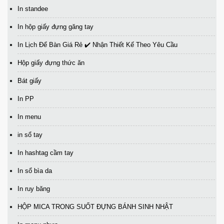
In standee
In hộp giấy đựng găng tay
In Lịch Để Bàn Giá Rẻ ✔️ Nhận Thiết Kế Theo Yêu Cầu
Hộp giấy đựng thức ăn
Bát giấy
In PP
In menu
in sổ tay
In hashtag cầm tay
In sổ bìa da
In ruy băng
HỘP MICA TRONG SUỐT ĐỰNG BÁNH SINH NHẬT