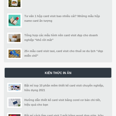
Tư vấn 1 hộp card visit bao nhiêu cái? Những mẫu hộp
name card ấn tượng
Tổng hợp các mẫu hình nền card visit đẹp cho doanh
nghiệp “khó rời mắt”
25+ mẫu card visit taxi, card visit cho thuê xe du lịch “đẹp
miễn chê”
KIẾN THỨC IN ẤN
Bật mí top 10 phần mềm thiết kế card visit chuyên nghiệp,
hữu dụng 2021
Hướng dẫn thiết kế card visit bằng corel cơ bản chi tiết,
hiệu quả cho bạn
Bật mí cách làm card visit 2 mặt bằng word đơn giản, hữu