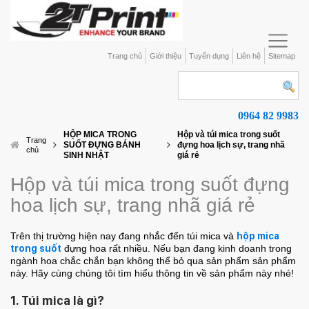
Trang chủ
Giới thiệu
Tuyển dụng
Liên hệ
Sitemap
0964 82 9983
HỘP MICA TRONG
Hộp và túi mica trong suốt
Trang
SUỐT ĐỰNG BÁNH
đựng hoa lịch sự, trang nhã
chủ
SINH NHẬT
giá rẻ
Hộp và túi mica trong suốt đựng
hoa lịch sự, trang nhã giá rẻ
Trên thị trường hiện nay đang nhắc đến túi mica và
hộp mica
trong suốt
đựng hoa rất nhiều. Nếu bạn đang kinh doanh trong
ngành hoa chắc chắn bạn không thể bỏ qua sản phẩm sản phẩm
này. Hãy cùng chúng tôi tìm hiểu thông tin về sản phẩm này nhé!
1. Túi mica là gì?