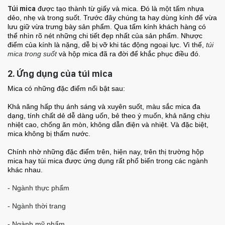
Túi mica
được tạo thành từ giấy và mica. Đó là một tấm nhựa
dẻo, nhẹ và trong suốt. Trước đây chúng ta hay dùng kính để vừa
lưu giữ vừa trưng bày sản phẩm. Qua tấm kính khách hàng có
thể nhìn rõ nét những chi tiết đẹp nhất của sản phẩm. Nhược
điểm của kính là nặng, dễ bị vỡ khi tác động ngoại lực. Vì thế,
túi
mica trong suốt
và hộp mica đã ra đời để khắc phục điều đó.
2. Ứng dụng của túi mica
Mica có những đặc điểm nổi bật sau:
Khả năng hấp thụ ánh sáng và xuyên suốt, màu sắc mica đa
dạng, tính chất dẻ dễ dàng uốn, bẻ theo ý muốn, khả năng chịu
nhiệt cao, chống ăn mòn, không dẫn điện và nhiệt. Và đặc biệt,
mica không bị thấm nước.
Chính nhờ những đặc điểm trên, hiện nay, trên thị trường hộp
mica hay túi mica được ứng dụng rất phổ biến trong các ngành
khác nhau.
- Ngành thực phẩm
- Ngành thời trang
- Ngành mỹ phẩm