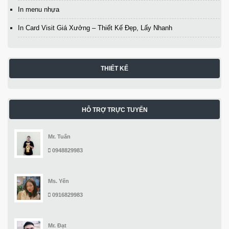
In menu nhựa
In Card Visit Giá Xưởng – Thiết Kế Đẹp, Lấy Nhanh
THIẾT KẾ
HỖ TRỢ TRỰC TUYẾN
Mr. Tuấn
0948829983
Ms. Yến
0916829983
Mr. Đạt