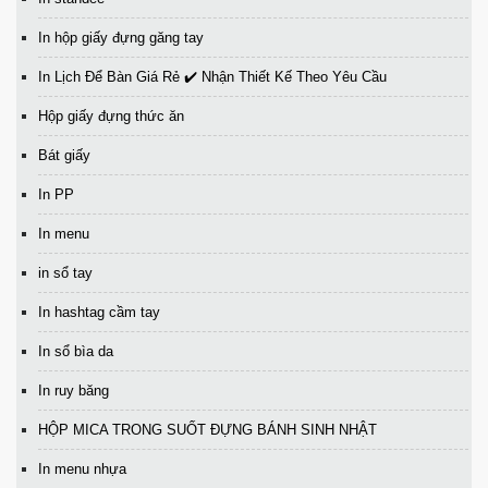
In hộp giấy đựng găng tay
In Lịch Để Bàn Giá Rẻ ✔️ Nhận Thiết Kế Theo Yêu Cầu
Hộp giấy đựng thức ăn
Bát giấy
In PP
In menu
in sổ tay
In hashtag cầm tay
In sổ bìa da
In ruy băng
HỘP MICA TRONG SUỐT ĐỰNG BÁNH SINH NHẬT
In menu nhựa