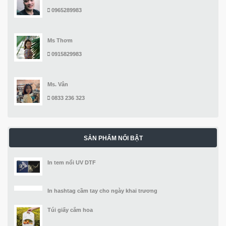
0965289983
Ms Thơm
0915829983
Ms. Vân
0833 236 323
SẢN PHẨM NỔI BẬT
In tem nổi UV DTF
In hashtag cầm tay cho ngày khai trương
Túi giấy cắm hoa