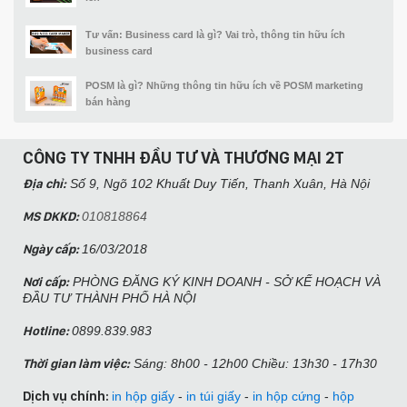
Tư vấn: Business card là gì? Vai trò, thông tin hữu ích
business card
POSM là gì? Những thông tin hữu ích về POSM marketing
bán hàng
CÔNG TY TNHH ĐẦU TƯ VÀ THƯƠNG MẠI 2T
Địa chỉ:
Số 9, Ngõ 102 Khuất Duy Tiến, Thanh Xuân, Hà Nội​
MS DKKD:
010818864
Ngày cấp:
16/03/2018
Nơi cấp:
PHÒNG ĐĂNG KÝ KINH DOANH - SỞ KẾ HOẠCH VÀ
ĐẦU TƯ THÀNH PHỐ HÀ NỘI
Hotline:
0899.839.983
Thời gian làm việc:
Sáng: 8h00 - 12h00 Chiều: 13h30 - 17h30
Dịch vụ chính:
in hộp giấy
-
in túi giấy
-
in hộp cứng
-
hộp