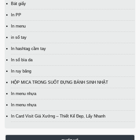
Bát giấy
In PP
In menu
in sổ tay
In hashtag cầm tay
In sổ bìa da
In ruy băng
HỘP MICA TRONG SUỐT ĐỰNG BÁNH SINH NHẬT
In menu nhựa
In menu nhựa
In Card Visit Giá Xưởng – Thiết Kế Đẹp, Lấy Nhanh