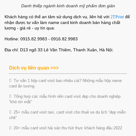
Danh thiếp ngành kinh doanh mỹ phẩm đơn giản
Khách hàng có thể an tâm sử dụng dịch vụ, liên hệ với
để
2TPrint
nhận được tư vấn làm name card kinh doanh bán hàng chất
lượng - giá rẻ - uy tín qua:
Hotline: 0915.82.9983 - 0916.82.9983
Địa chỉ: D13 ngõ 33 Lê Văn Thiêm, Thanh Xuân, Hà Nội.
Dịch vụ liên quan >>>
Tư vấn 1 hộp card visit bao nhiêu cái? Những mẫu hộp name
card ấn tượng
Tổng hợp các mẫu hình nền card visit đẹp cho doanh nghiệp
“khó rời mắt”
25+ mẫu card visit taxi, card visit cho thuê xe du lịch “đẹp miễn
chê”
20+ mẫu card visit hải sản thu hút thực khách hàng đầu 2022