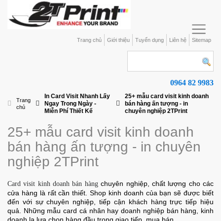
Trang chủ
Giới thiệu
Tuyển dụng
Liên hệ
Sitemap
0964 82 9983
In Card Visit Nhanh Lấy
25+ mẫu card visit kinh doanh
Trang
Ngay Trong Ngày -
bán hàng ấn tượng - in
chủ
Miễn Phí Thiết Kế
chuyên nghiệp 2TPrint
25+ mẫu card visit kinh doanh
bán hàng ấn tượng - in chuyên
nghiệp 2TPrint
chuyên nghiệp, chất lượng cho các
Card visit kinh doanh bán hàng
cửa hàng là rất cần thiết. Shop kinh doanh của bạn sẽ được biết
đến với sự chuyên nghiệp, tiếp cận khách hàng trực tiếp hiệu
quả. Những mẫu card cá nhân hay doanh nghiệp bán hàng, kinh
doanh la lựa chọn hàng đầu trong giao tiếp, mua bán.