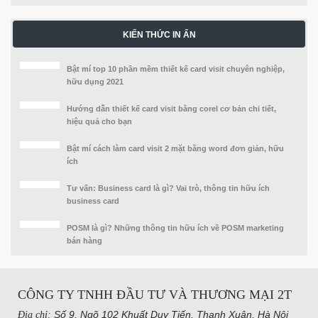
KIẾN THỨC IN ẤN
Bật mí top 10 phần mềm thiết kế card visit chuyên nghiệp,
hữu dụng 2021
Hướng dẫn thiết kế card visit bằng corel cơ bản chi tiết,
hiệu quả cho bạn
Bật mí cách làm card visit 2 mặt bằng word đơn giản, hữu
ích
Tư vấn: Business card là gì? Vai trò, thông tin hữu ích
business card
POSM là gì? Những thông tin hữu ích về POSM marketing
bán hàng
CÔNG TY TNHH ĐẦU TƯ VÀ THƯƠNG MẠI 2T
Số 9, Ngõ 102 Khuất Duy Tiến, Thanh Xuân, Hà Nội​
Địa chỉ: