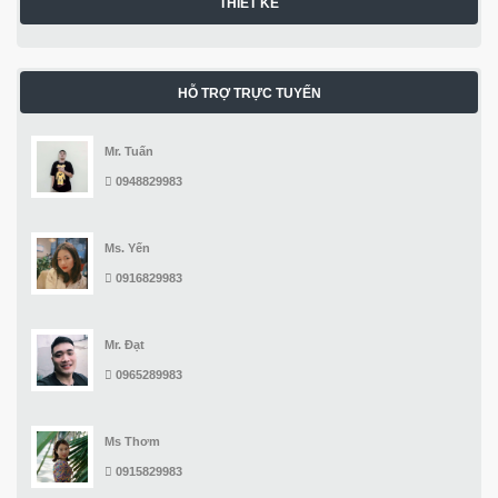
THIẾT KẾ
HỖ TRỢ TRỰC TUYẾN
Mr. Tuấn
0948829983
Ms. Yến
0916829983
Mr. Đạt
0965289983
Ms Thơm
0915829983